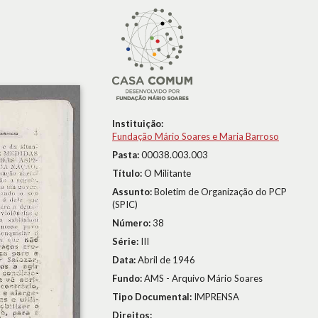
Instituição:
Fundação Mário Soares e Maria Barroso
Pasta:
00038.003.003
Título:
O Militante
Assunto:
Boletim de Organização do PCP
(SPIC)
Número:
38
Série:
III
Data:
Abril de 1946
Fundo:
AMS - Arquivo Mário Soares
Tipo Documental:
IMPRENSA
Direitos: