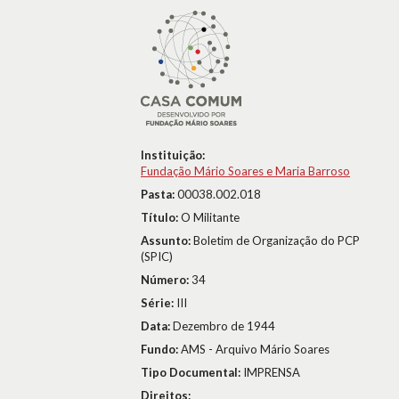
Instituição:
Fundação Mário Soares e Maria Barroso
Pasta:
00038.002.018
Título:
O Militante
Assunto:
Boletim de Organização do PCP
(SPIC)
Número:
34
Série:
III
Data:
Dezembro de 1944
Fundo:
AMS - Arquivo Mário Soares
Tipo Documental:
IMPRENSA
Direitos: