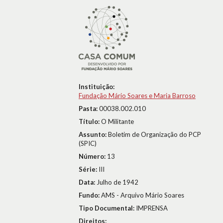
Instituição:
Fundação Mário Soares e Maria Barroso
Pasta:
00038.002.010
Título:
O Militante
Assunto:
Boletim de Organização do PCP
(SPIC)
Número:
13
Série:
III
Data:
Julho de 1942
Fundo:
AMS - Arquivo Mário Soares
Tipo Documental:
IMPRENSA
Direitos: