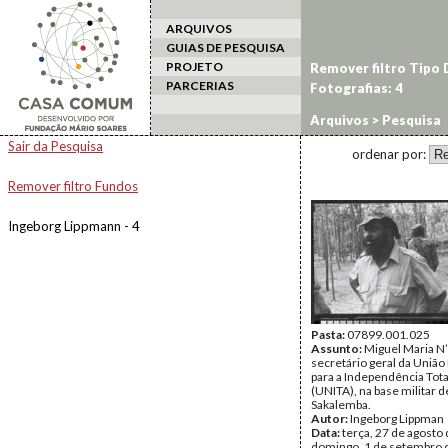
ARQUIVOS
GUIAS DE PESQUISA
PROJETO
Remover filtro Tipo
PARCERIAS
Fotografias: 4
Arquivos
> Pesquisa
Sair da Pesquisa
ordenar por:
Remover filtro Fundos
Ingeborg Lippmann - 4
Pasta:
07899.001.025
Assunto:
Miguel Maria N
secretário geral da União
para a Independência Tota
(UNITA), na base militar d
Sakalemba.
Autor:
Ingeborg Lippman
Data:
terça, 27 de agosto 
domingo, 1 de setembro 