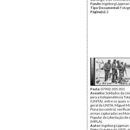
Fundo:
Ingeborg Lippman
Tipo Documental:
Fotogr
Página(s):
2
Pasta:
07902.005.001
Assunto:
Soldados da Un
para a Independência Tota
(UNITA), entre os quais o
geral da UNITA, Miguel M
Puna (ao centro), verifica
armas capturadas ao Mo
Popular de Libertação de
(MPLA).
Autor:
Ingeborg Lippman
Data:
Outubro de 1975 -