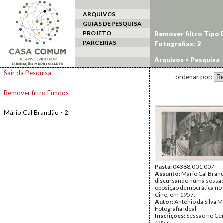
ARQUIVOS
GUIAS DE PESQUISA
PROJETO
Remover filtro Tipo
PARCERIAS
Fotografias: 2
Arquivos
> Pesquisa
Sair da Pesquisa
ordenar por:
Remover filtro Fundos
Mário Cal Brandão - 2
Pasta:
04388.001.007
Assunto:
Mário Cal Bran
discursando numa sessã
oposição democrática no 
Cine, em 1957.
Autor:
António da Silva Ma
Fotografia Ideal
Inscrições:
Sessão no Cen
1957.