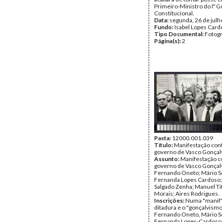
Primeiro-Ministro do Iº 
Constitucional.
Data:
segunda, 26 de julh
Fundo:
Isabel Lopes Car
Tipo Documental:
Fotogr
Página(s):
2
Pasta:
12000.001.039
Título:
Manifestação cont
governo de Vasco Gonçal
Assunto:
Manifestação c
governo de Vasco Gonçal
Fernando Oneto; Mário S
Fernanda Lopes Cardoso;
Salgado Zenha; Manuel Ti
Morais; Aires Rodrigues.
Inscrições:
Numa "manif"
ditadura e o "gonçalvismo"
Fernando Oneto, Mário S
Fernanda Lopes-Cardoso,