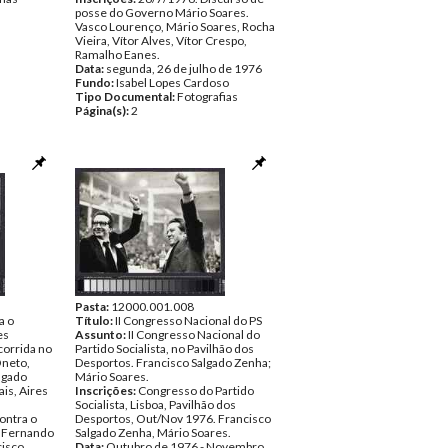
posse do Governo Mário Soares.
Vasco Lourenço, Mário Soares, Rocha
Vieira, Vítor Alves, Vítor Crespo,
Ramalho Eanes.
Data:
segunda, 26 de julho de 1976
Fundo:
Isabel Lopes Cardoso
Tipo Documental:
Fotografias
Página(s):
2
Pasta:
12000.001.008
a o
Título:
II Congresso Nacional do PS
es
Assunto:
II Congresso Nacional do
corrida no
Partido Socialista, no Pavilhão dos
Oneto,
Desportos. Francisco Salgado Zenha;
lgado
Mário Soares.
is, Aires
Inscrições:
Congresso do Partido
Socialista, Lisboa, Pavilhão dos
ontra o
Desportos, Out/Nov 1976. Francisco
. Fernando
Salgado Zenha, Mário Soares.
cisco
Data:
Outubro de 1976 - Novembro