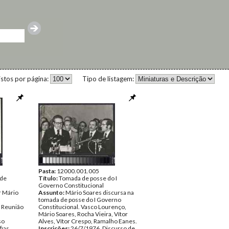
istos por página:
Tipo de listagem:
Pasta:
12000.001.005
 de
Título:
Tomada de posse do I
Governo Constitucional
r Mário
Assunto:
Mário Soares discursa na
tomada de posse do I Governo
ª Reunião
Constitucional. Vasco Lourenço,
Mário Soares, Rocha Vieira, Vítor
so
Alves, Vítor Crespo, Ramalho Eanes.
fias
Inscrições:
26/7/1976. Discurso de