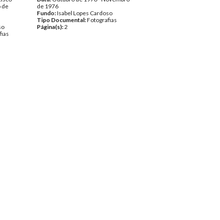
o de
de 1976
Fundo:
Isabel Lopes Cardoso
Tipo Documental:
Fotografias
so
Página(s):
2
fias