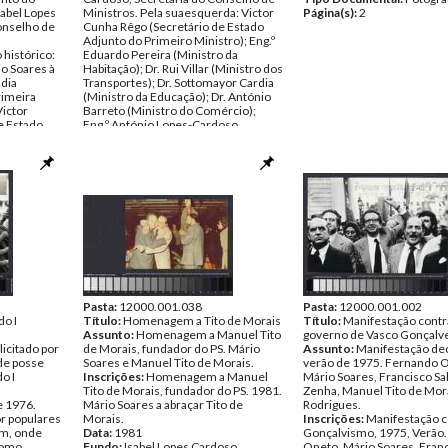
sabel Lopes
Ministros. Pela suaesquerda: Victor
Página(s):
2
onselho de
Cunha Rêgo (Secretário de Estado
Adjunto do Primeiro Ministro); Eng.º
istórico:
Eduardo Pereira (Ministro da
o Soares à
Habitação); Dr. Rui Villar (Ministro dos
 dia
Transportes); Dr. Sottomayor Cardia
rimeira
(Ministro da Educação); Dr. António
Victor
Barreto (Ministro do Comércio);
e Estado
Eng.º António Lopes-Cardoso
tro) Isabel
(Ministro da da Agricultura e Pescas);
a do
Dr. Medina Carreira (Ministro das
Como
Finanças); Ten. Cor. Costa Brás
overno
(Ministro da Admnistração Interna);
ev.º., Mário
seguiam-se o Cor. Firmino Miguel
dente da
(Ministro da Defesa), o Prof.
Henrique de Barros (Ministro de
de 1976
Estado), o Dr. Mário Soares (Primeiro
doso
Ministro), o Dr. Jorge Campinos
afias
(Ministro Sem Pasta) - de costas; Dr.
Medeiros Ferreira (Ministro dos
Negócios Estrangeiros); Almeida
Santos (Ministro da Justiça); Eng.º
Pasta:
12000.001.038
Pasta:
12000.001.002
o I
Sousa Gomes (Ministro do Plano e
Título:
Homenagem a Tito de Morais
Título:
Manifestação contr
Coordenação Económica); Eng.º
Assunto:
Homenagem a Manuel Tito
governo de Vasco Gonçalv
licitado por
Walter Rosa (Ministro da Indústria);
de Morais, fundador do PS. Mário
Assunto:
Manifestação de
de posse
Dr. Marcelo Curto (Ministro do
Soares e Manuel Tito de Morais.
verão de 1975. Fernando 
o I
Trabalho): Eng.º Almeida Pina
Inscrições:
Homenagem a Manuel
Mário Soares, Francisco Sa
(Ministro das Obras Públicas). Ao
Tito de Morais, fundador do PS. 1981.
Zenha, Manuel Tito de Mora
e 1976.
fundo: Manuel Alegre (Secretário de
Mário Soares a abraçar Tito de
Rodrigues.
or populares
Estado da Comunicação Social) e
Morais.
Inscrições:
Manifestação c
ém, onde
Antero Monteiro Dinis
Data:
1981
Gonçalvismo, 1975, Verão
como
(Subsecretário de Estado Adjunto do
Fundo:
Isabel Lopes Cardoso
Oneto, Mário Soares, Fran