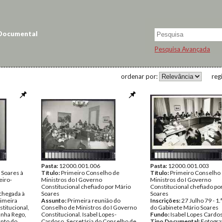
 Documental
Pesquisa Avançada
ordenar por:
reg
Pasta:
12000.001.006
Pasta:
12000.001.003
 Soares à
Título:
Primeiro Conselho de
Título:
Primeiro Conselho
eiro-
Ministros do I Governo
Ministros do I Governo
Constitucional chefiado por Mário
Constitucional chefiado po
chegada à
Soares
Soares
rimeira
Assunto:
Primeira reunião do
Inscrições:
27 Julho 79 - 1.
titucional,
Conselho de Ministros do I Governo
do Gabinete Mário Soares
nha Rego,
Constitucional. Isabel Lopes-
Fundo:
Isabel Lopes Cardo
unto do
Cardoso, Secretária do Conselho de
Tipo Documental:
Fotogra