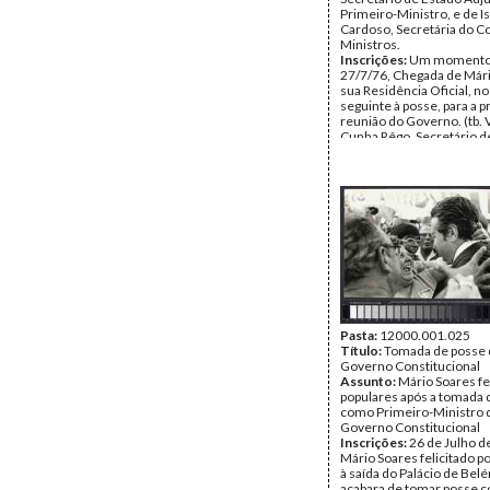
Primeiro-Ministro, e de I
Cardoso, Secretária do C
Ministros.
Inscrições:
Um momento h
27/7/76, Chegada de Mári
sua Residência Oficial, no
seguinte à posse, para a p
reunião do Governo. (tb. 
Cunha Rêgo, Secretário d
Adjunto do Primeiro Minis
Lopes Cardoso, Secretári
Conselho de Ministros. 
Primeiro-Ministro do I G
Constitucional. Em 1986, F
Soares seria eleito Presi
República.
Data:
terça, 27 de julho 
Fundo:
Isabel Lopes Car
Tipo Documental:
Fotogr
Página(s):
2
Pasta:
12000.001.025
Título:
Tomada de posse d
Governo Constitucional
Assunto:
Mário Soares fe
populares após a tomada 
como Primeiro-Ministro d
Governo Constitucional
Inscrições:
26 de Julho d
Mário Soares felicitado p
à saída do Palácio de Bel
acabara de tomar posse 