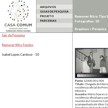
ARQUIVOS
GUIAS DE PESQUISA
PROJETO
Remover filtro Tipo
PARCERIAS
Fotografias: 10
Arquivos
> Pesquisa
Sair da Pesquisa
Remover filtro Fundos
Isabel Lopes Cardoso - 10
Pasta:
12000.001.004
Título:
Chegada de Mário
residência oficial do Prim
Ministro
Assunto:
Mário Soares à 
residência oficial para a p
reunião do I Governo Cons
acompanhado de Vítor Cu
Secretário de Estado Adj