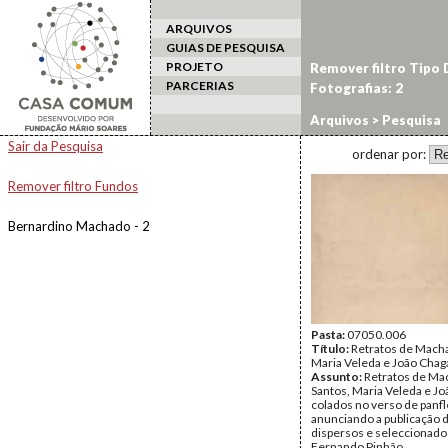
ARQUIVOS
GUIAS DE PESQUISA
PROJETO
Remover filtro Tipo
PARCERIAS
Fotografias: 2
Arquivos
> Pesquisa
Sair da Pesquisa
ordenar por:
Remover filtro Fundos
Bernardino Machado - 2
Pasta:
07050.006
Título:
Retratos de Mach
Maria Veleda e João Chag
Assunto:
Retratos de Ma
Santos, Maria Veleda e J
colados no verso de panfl
anunciando a publicação 
dispersos e seleccionado
Fernando Pinhão