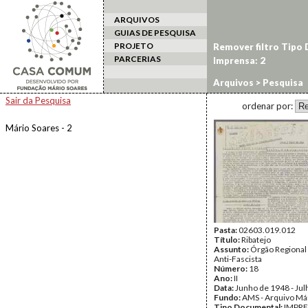
ARQUIVOS
GUIAS DE PESQUISA
PROJETO
Remover filtro Tipo
PARCERIAS
Imprensa: 2
Arquivos
> Pesquisa
Sair da Pesquisa
ordenar por:
Mário Soares - 2
Pasta:
02603.019.012
Título:
Ribatejo
Assunto:
Órgão Regional
Anti-Fascista
Número:
18
Ano:
II
Data:
Junho de 1948 - Ju
Fundo:
AMS - Arquivo Má
Tipo Documental:
IMPR