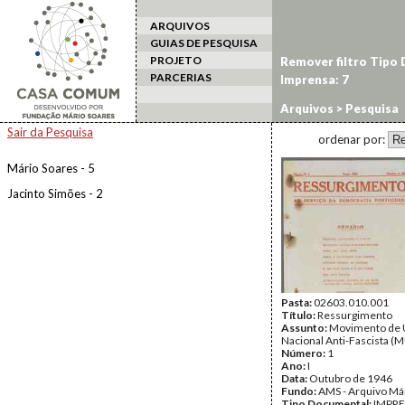
ARQUIVOS
GUIAS DE PESQUISA
PROJETO
Remover filtro Tipo
PARCERIAS
Imprensa: 7
Arquivos
> Pesquisa
Sair da Pesquisa
ordenar por:
Mário Soares - 5
Jacinto Simões - 2
Pasta:
02603.010.001
Título:
Ressurgimento
Assunto:
Movimento de 
Nacional Anti-Fascista 
Número:
1
Ano:
I
Data:
Outubro de 1946
Fundo:
AMS - Arquivo Má
Tipo Documental:
IMPR