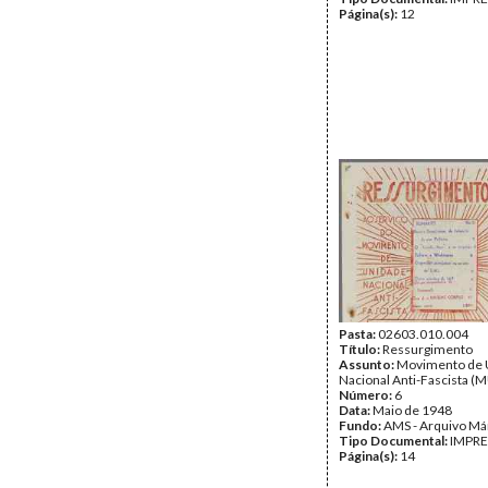
Página(s):
12
Pasta:
02603.010.004
Título:
Ressurgimento
Assunto:
Movimento de 
Nacional Anti-Fascista 
Número:
6
Data:
Maio de 1948
Fundo:
AMS - Arquivo Má
Tipo Documental:
IMPR
Página(s):
14