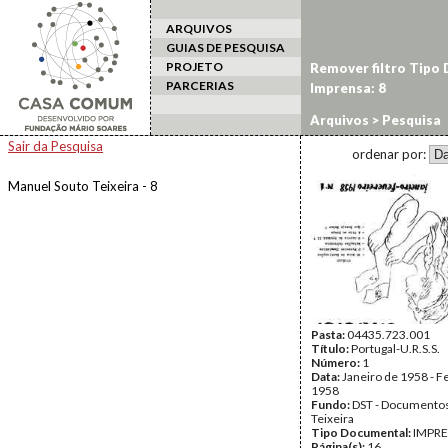
ARQUIVOS
GUIAS DE PESQUISA
PROJETO
Remover filtro Tipo
PARCERIAS
Imprensa: 8
Arquivos
> Pesquisa
Sair da Pesquisa
ordenar por:
Manuel Souto Teixeira - 8
Pasta:
04435.723.001
Título:
Portugal-U.R.S.S.
Número:
1
Data:
Janeiro de 1958 - F
1958
Fundo:
DST - Documentos
Teixeira
Tipo Documental:
IMPR
Página(s):
16