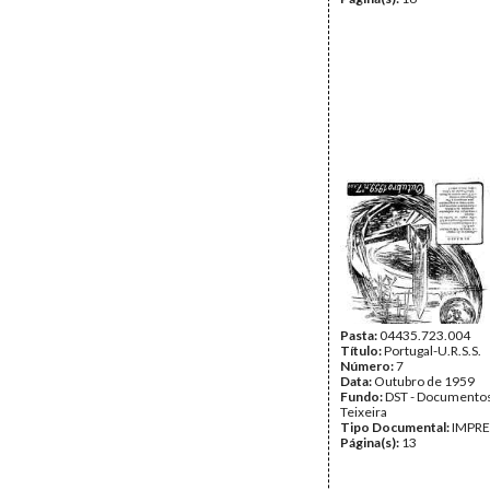
Pasta:
04435.723.004
Título:
Portugal-U.R.S.S.
Número:
7
Data:
Outubro de 1959
Fundo:
DST - Documentos
Teixeira
Tipo Documental:
IMPR
Página(s):
13