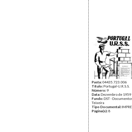
Pasta:
04435.723.006
Título:
Portugal-U.R.S.S.
Número:
9
Data:
Dezembro de 1959
Fundo:
DST - Documentos
Teixeira
Tipo Documental:
IMPR
Página(s):
8