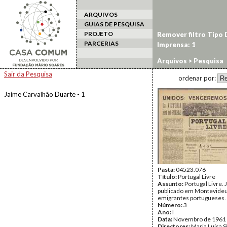
ARQUIVOS
GUIAS DE PESQUISA
PROJETO
Remover filtro Tipo
PARCERIAS
Imprensa: 1
Arquivos
> Pesquisa
Sair da Pesquisa
ordenar por:
Jaime Carvalhão Duarte - 1
Pasta:
04523.076
Título:
Portugal Livre
Assunto:
Portugal Livre. 
publicado em Montevideu
emigrantes portugueses.
Número:
3
Ano:
I
Data:
Novembro de 1961
Directores:
Maria Luísa S