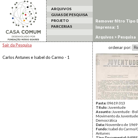
ARQUIVOS
GUIAS DE PESQUISA
PROJETO
Remover filtro Tipo
PARCERIAS
Imprensa: 1
Arquivos
> Pesquisa
Sair da Pesquisa
ordenar por:
Carlos Antunes e Isabel do Carmo - 1
Pasta:
09619.013
Título:
Juventude
Assunto:
Juventude - Bo
Movimento da Juventude
Democrática
Data:
Novembro de 1969
Fundo:
Isabel do Carmo/
Antunes
Tipo Documental:
IMPR