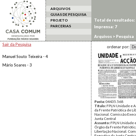
ARQUIVOS
GUIAS DE PESQUISA
Total de resultados:
PROJETO
PARCERIAS
Imprensa: 7
Arquivos
> Pesquisa
Sair da Pesquisa
ordenar por:
Manuel Souto Teixeira - 4
Mário Soares - 3
Pasta:
04435.568
Título:
FPLN Unidade e A
da Frente Patriótica de Li
Nacional. Comissão Execu
Junta Central
Assunto:
FPLN Unidade e
Órgão da Frente Patriótic
Libertação Nacional. Com
Executiva da Junta Central