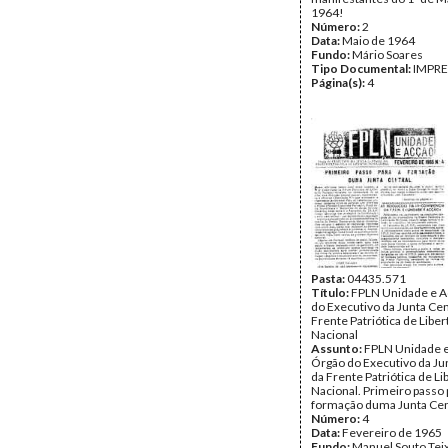
1964!
Número:
2
Data:
Maio de 1964
Fundo:
Mário Soares
Tipo Documental:
IMPR
Página(s):
4
Pasta:
04435.571
Título:
FPLN Unidade e A
do Executivo da Junta Cen
Frente Patriótica de Libe
Nacional
Assunto:
FPLN Unidade e
Órgão do Executivo da Ju
da Frente Patriótica de Li
Nacional. Primeiro passo 
formação duma Junta Cen
Número:
4
Data:
Fevereiro de 1965
Fundo:
Manuel Souto Tei