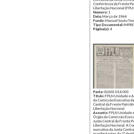
Conferência da Frente Pat
Libertação Nacional (FPLN
Número:
1
Data:
Março de 1964
Fundo:
Manuel Souto Tei
Tipo Documental:
IMPR
Página(s):
4
Pasta:
02603.014.003
Título:
FPLN Unidade e A
da Comissão Executiva da
Central da Frente Patrióti
Libertação Nacional
Assunto:
FPLN Unidade e
Órgão da Comissão Execu
Junta Central da Frente Pa
Libertação Nacional. A C
executiva da Junta Centra
manifestantes do 1º de M