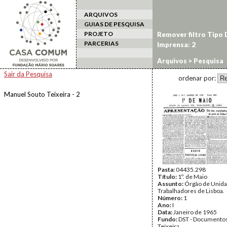
ARQUIVOS
GUIAS DE PESQUISA
PROJETO
Remover filtro Tipo
PARCERIAS
Imprensa: 2
Arquivos
> Pesquisa
Sair da Pesquisa
ordenar por:
Manuel Souto Teixeira - 2
Pasta:
04435.298
Título:
1º. de Maio
Assunto:
Órgão de Unida
Trabalhadores de Lisboa.
Número:
1
Ano:
I
Data:
Janeiro de 1965
Fundo:
DST - Documentos
Teixeira