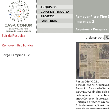
ARQUIVOS
GUIAS DE PESQUISA
PROJETO
Remover filtro Tipo
PARCERIAS
Imprensa: 2
Arquivos
> Pesquisa
Sair da Pesquisa
ordenar por:
Remover filtro Fundos
Jorge Campinos - 2
Pasta:
04640.021
Título:
O Século / Diário 
Assunto:
A visita do Secr
da ONU. Waldheim: dois 
Lisboa para recuperar tre
anos/Compromisso e gara
Portugal às Nações Unida
Autodeterminação e ind
sem desmembramento d