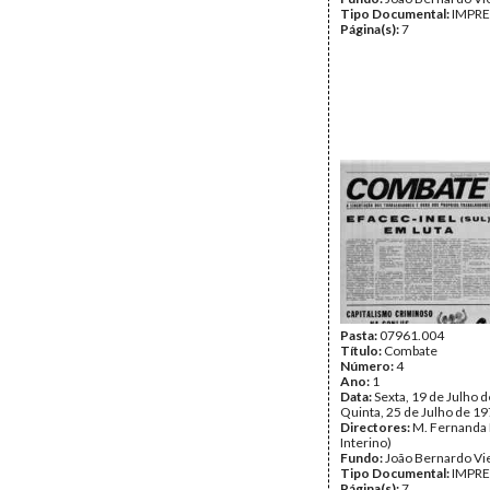
Tipo Documental:
IMPR
Página(s):
7
Pasta:
07961.004
Título:
Combate
Número:
4
Ano:
1
Data:
Sexta, 19 de Julho d
Quinta, 25 de Julho de 1
Directores:
M. Fernanda D
Interino)
Fundo:
João Bernardo Vi
Tipo Documental:
IMPR
Página(s):
7