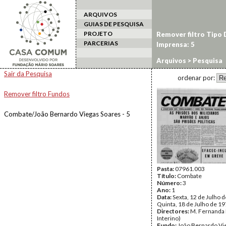
ARQUIVOS
GUIAS DE PESQUISA
PROJETO
Remover filtro Tipo
PARCERIAS
Imprensa: 5
Arquivos
> Pesquisa
Sair da Pesquisa
ordenar por:
Remover filtro Fundos
Combate/João Bernardo Viegas Soares - 5
Pasta:
07961.003
Título:
Combate
Número:
3
Ano:
1
Data:
Sexta, 12 de Julho d
Quinta, 18 de Julho de 1
Directores:
M. Fernanda D
Interino)
Fundo:
João Bernardo Vi