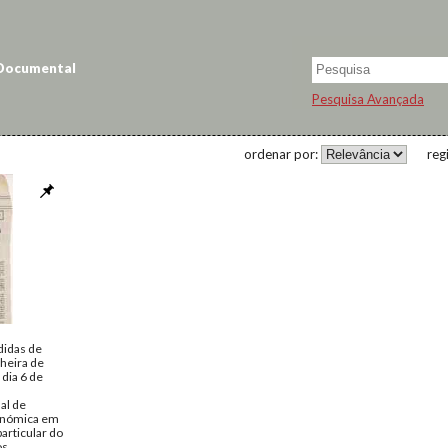
 Documental
Pesquisa Avançada
ordenar por:
reg
idas de
heira de
 dia 6 de
al de
conómica em
articular do
os.