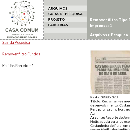
ARQUIVOS
GUIAS DE PESQUISA
PROJETO
Remover filtro Tipo
PARCERIAS
Imprensa: 1
Arquivos
> Pesquisa
Sair da Pesquisa
Remover filtro Fundos
Kalidás Barreto - 1
Pasta:
09885.023
Título:
Reclamam-se med
desenvolvimento. Castan
Pera paralisa uma hora no
Abril
Assunto:
Recorte do Jorn
Notícias sobre a crise e
Castanheira de Pera, em p
sector têxtil e dos lanifíci