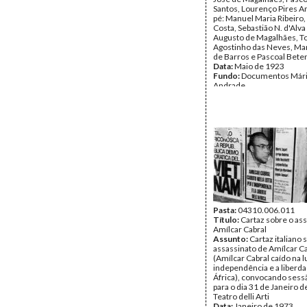
Santos, Lourenço Pires 
pé: Manuel Maria Ribeiro,
Costa, Sebastião N. d'Alva
Augusto de Magalhães, 
Agostinho das Neves, Ma
de Barros e Pascoal Bete
Data:
Maio de 1923
Fundo:
Documentos Mário
Andrade
Tipo Documental:
Fotogr
Página(s):
2
Pasta:
04310.006.011
Título:
Cartaz sobre o as
Amílcar Cabral
Assunto:
Cartaz italiano 
assassinato de Amílcar C
(Amílcar Cabral caído na l
independência e a liberd
África), convocando sess
para o dia 31 de Janeiro d
Teatro delli Arti
Data:
Janeiro de 1973