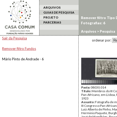
ARQUIVOS
GUIAS DE PESQUISA
PROJETO
Remover filtro Tipo
PARCERIAS
Fotografias: 6
Arquivos
> Pesquisa
Sair da Pesquisa
ordenar por:
Remover filtro Fundos
Mário Pinto de Andrade - 6
Pasta:
08030.014
Título:
Membros do III C
Pan-Africano, em Lisboa,
1923
Assunto:
Fotografia de 
III Congresso Pan-African
Luiz Alberto de Pinho, M
Herminio Paquete, Burgha
José de Magalhães, Pasco