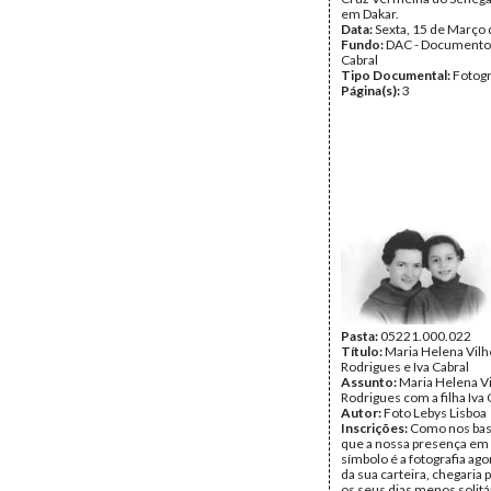
em Dakar.
Data:
Sexta, 15 de Março
Fundo:
DAC - Documento
Cabral
Tipo Documental:
Fotogr
Página(s):
3
Pasta:
05221.000.022
Título:
Maria Helena Vil
Rodrigues e Iva Cabral
Assunto:
Maria Helena V
Rodrigues com a filha Iva 
Autor:
Foto Lebys Lisboa
Inscrições:
Como nos bas
que a nossa presença em s
símbolo é a fotografia ag
da sua carteira, chegaria 
os seus dias menos solitá