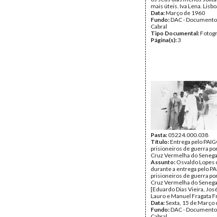
mais úteis. Iva Lena. Lisb
Data:
Março de 1960
Fundo:
DAC - Documento
Cabral
Tipo Documental:
Fotogr
Página(s):
3
Pasta:
05224.000.038
Título:
Entrega pelo PAIG
prisioneiros de guerra po
Cruz Vermelha do Senega
Assunto:
Osvaldo Lopes d
durante a entrega pelo P
prisioneiros de guerra po
Cruz Vermelha do Senega
[Eduardo Dias Vieira, José
Lauro e Manuel Fragata F
Data:
Sexta, 15 de Março
Fundo:
DAC - Documento
Cabral