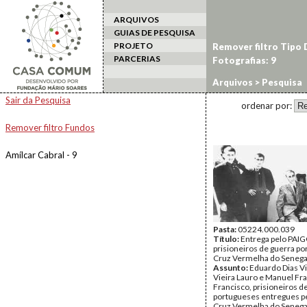
ARQUIVOS
GUIAS DE PESQUISA
PROJETO
Remover filtro Tipo
PARCERIAS
Fotografias: 9
Arquivos
> Pesquisa
Sair da Pesquisa
ordenar por:
Remover filtro Fundos
Amílcar Cabral - 9
Pasta:
05224.000.039
Título:
Entrega pelo PAIG
prisioneiros de guerra po
Cruz Vermelha do Senega
Assunto:
Eduardo Dias Vi
Vieira Lauro e Manuel Fr
Francisco, prisioneiros d
portugueses entregues p
Cruz Vermelha do Senegal