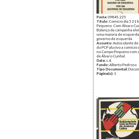
Pasta:
09845.225
Título:
Comício dia 5 21 
Pequeno. Com Álvaro Cun
Balanço da campanha eleit
uma maioria de esquerda
governo de esquerda
Assunto:
Autocolante de
do PCP alusivo a comício 
no Campo Pequeno com a
de Álvaro Cunhal.
Data:
s.d.
Fundo:
Alberto Pedroso
Tipo Documental:
Docum
Página(s):
1