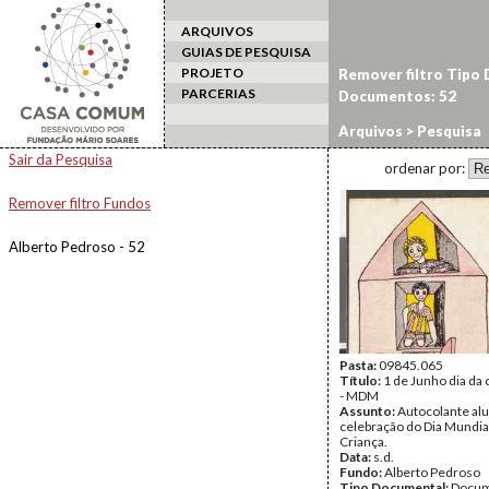
ARQUIVOS
GUIAS DE PESQUISA
PROJETO
Remover filtro Tipo
PARCERIAS
Documentos: 52
Arquivos
> Pesquisa
Sair da Pesquisa
ordenar por:
Remover filtro Fundos
Alberto Pedroso - 52
Pasta:
09845.065
Título:
1 de Junho dia da 
- MDM
Assunto:
Autocolante alu
celebração do Dia Mundia
Criança.
Data:
s.d.
Fundo:
Alberto Pedroso
Tipo Documental:
Docum