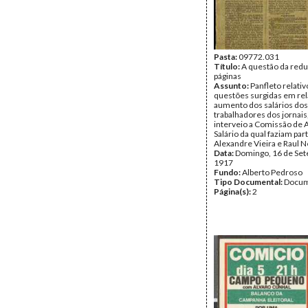
Pasta:
09772.031
Título:
A questão da red
páginas
Assunto:
Panfleto relativ
questões surgidas em rel
aumento dos salários dos
trabalhadores dos jornais,
interveio a Comissão de
Salário da qual faziam par
Alexandre Vieira e Raul N
Data:
Domingo, 16 de Se
1917
Fundo:
Alberto Pedroso
Tipo Documental:
Docum
Página(s):
2