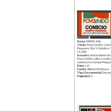
Pasta:
09845.346
Título:
Povo Unido. Com
Pequeno. Dia 1 Outubro /
21,30h
Assunto:
Autocolante de
Povo Unido sobre a reali
comício no Campo Pequ
Data:
s.d.
Fundo:
Alberto Pedroso
Tipo Documental:
Docum
Página(s):
1