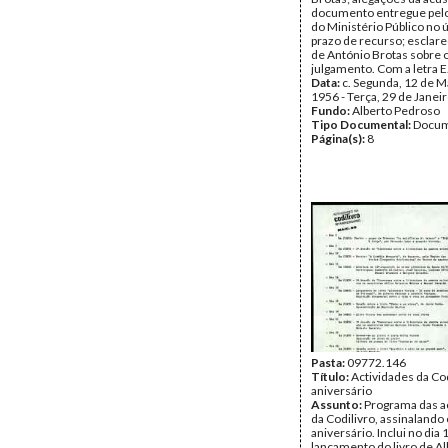
documento entregue pel
do Ministério Público no ú
prazo de recurso; esclar
de António Brotas sobre 
julgamento. Com a letra E
Data:
c. Segunda, 12 de M
1956 - Terça, 29 de Janei
Fundo:
Alberto Pedroso
Tipo Documental:
Docum
Página(s):
8
Pasta:
09772.146
Título:
Actividades da Cod
aniversário
Assunto:
Programa das a
da Codilivro, assinalando 
aniversário. Inclui no dia
lançamento do livro de Al