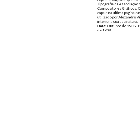
Tipografia da Associação 
Compositores Gráficos. 
capa e na última página 
utilizado por Alexandre Vi
interior a sua assinatura.
Data:
Outubro de 1908 -
de 1908
Fundo:
Alberto Pedroso
Tipo Documental:
Docum
Página(s):
8