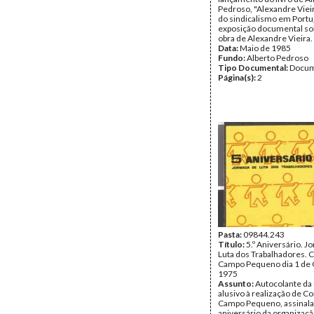
Pedroso, "Alexandre Vieir
do sindicalismo em Portug
exposição documental sob
obra de Alexandre Vieira.
Data:
Maio de 1985
Fundo:
Alberto Pedroso
Tipo Documental:
Docum
Página(s):
2
Pasta:
09844.243
Título:
5.º Aniversário. J
Luta dos Trabalhadores. 
Campo Pequeno dia 1 de 
1975
Assunto:
Autocolante da
alusivo à realização de C
Campo Pequeno, assinalan
aniversário da organizaçã