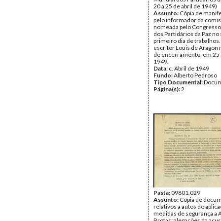
20 a 25 de abril de 1949)
Assunto:
Cópia de manife
pelo informador da comi
nomeada pelo Congresso
dos Partidários da Paz no
primeiro dia de trabalhos.
escritor Louis de Aragon 
de encerramento, em 25 d
1949.
Data:
c. Abril de 1949
Fundo:
Alberto Pedroso
Tipo Documental:
Docum
Página(s):
2
Pasta:
09801.029
Assunto:
Cópia de docu
relativos a autos de aplic
medidas de segurança a 
Brotas; alegações da acu