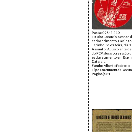
Pasta:
09845.210
Título:
Comício. Sessão 
esclarecimento. Pavilhão 
Espinho. Sexta feira, dia 1
Assunto:
Autocolante de
do PCP alusivo a sessão d
esclarecimento em Espin
Data:
s.d.
Fundo:
Alberto Pedroso
Tipo Documental:
Docum
Página(s):
1