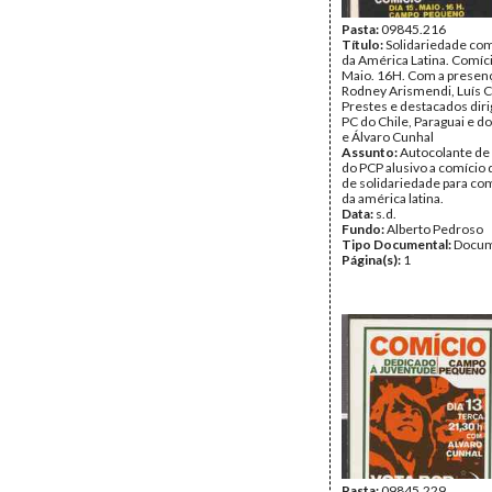
Pasta:
09845.216
Título:
Solidariedade co
da América Latina. Comíci
Maio. 16H. Com a presen
Rodney Arismendi, Luís C
Prestes e destacados dir
PC do Chile, Paraguai e do
e Álvaro Cunhal
Assunto:
Autocolante de
do PCP alusivo a comício 
de solidariedade para co
da américa latina.
Data:
s.d.
Fundo:
Alberto Pedroso
Tipo Documental:
Docum
Página(s):
1
Pasta:
09845.229