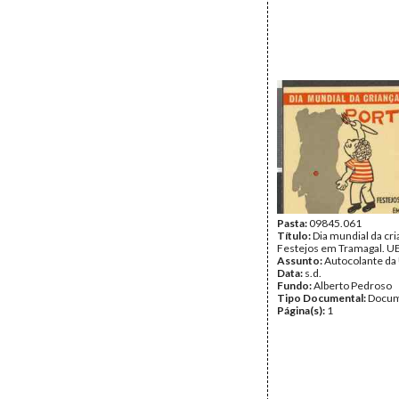
Pasta:
09845.061
Título:
Dia mundial da cri
Festejos em Tramagal. U
Assunto:
Autocolante da
Data:
s.d.
Fundo:
Alberto Pedroso
Tipo Documental:
Docum
Página(s):
1