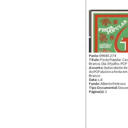
Pasta:
09845.274
Título:
Festa Popular. Cas
Branco. Dia 19 julho. PCP
Assunto:
Autocolante de
do PCP alusivo a festa em
Branco.
Data:
s.d.
Fundo:
Alberto Pedroso
Tipo Documental:
Docum
Página(s):
1