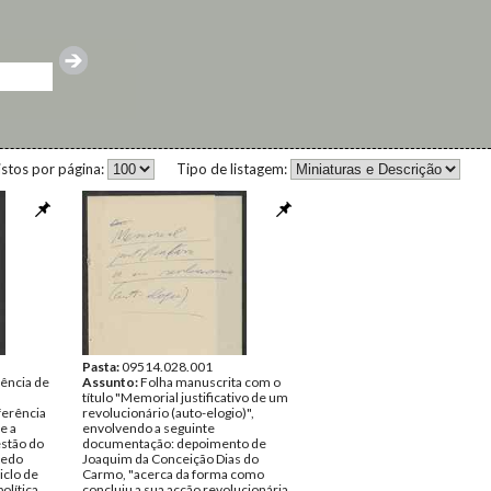
istos por página:
Tipo de listagem:
Pasta:
09514.028.001
rência de
Assunto:
Folha manuscrita com o
título "Memorial justificativo de um
ferência
revolucionário (auto-elogio)",
e a
envolvendo a seguinte
estão do
documentação: depoimento de
redo
Joaquim da Conceição Dias do
iclo de
Carmo, "acerca da forma como
olítica
concluiu a sua acção revolucionária