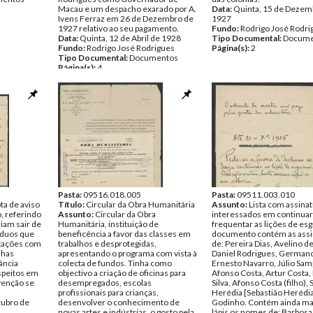
Macau e um despacho exarado por A.
Data:
Quinta, 15 de Dezem
Ivens Ferraz em 26 de Dezembro de
1927
1927 relativo ao seu pagamento.
Fundo:
Rodrigo José Rodri
Data:
Quinta, 12 de Abril de 1928
Tipo Documental:
Docume
Fundo:
Rodrigo José Rodrigues
Página(s):
2
Tipo Documental:
Documentos
Página(s):
4
Pasta:
09516.018.005
Pasta:
09511.003.010
ta de aviso
Título:
Circular da Obra Humanitária
Assunto:
Lista com assina
, referindo
Assunto:
Circular da Obra
interessados em continuar
iam sair de
Humanitária, instituição de
frequentar as lições de es
íduos que
beneficência a favor das classes em
documento contém as assi
stações com
trabalhos e desprotegidas,
de: Pereira Dias, Avelino de
nhas
apresentando o programa com vista à
Daniel Rodrigues, Germano
ância
colecta de fundos. Tinha como
Ernesto Navarro, Júlio Sam
uspeitos em
objectivo a criação de oficinas para
Afonso Costa, Artur Costa,
venção se
desempregados, escolas
Silva, Afonso Costa (filho), 
profissionais para crianças,
Herédia [Sebastião Herédia
tubro de
desenvolver o conhecimento de
Godinho. Contém ainda ma
novas artes e indústrias, o gosto pela
lápis os nomes de: Barbosa