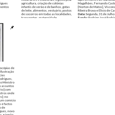
rigues
agricultura, criação de colónias
Magalhães, Fernando Cast
entos
infantis de verão e de banhos, gotas
[Norton de Matos], Viscon
de leite, alimentos, vestuário, postos
Ribeira Brava e Elísio de Ca
de socorros em todas as localidades,
Data:
Segunda, 31 de Julho
transportes, maternidade,
Fundo:
Rodrigo José Rodri
domicílios, asilos, serviços clínicos e
Tipo Documental:
Docume
farmacêuticos. A direcção era
Página(s):
2
composta por: Regina dos Prazeres
da Assumpção Carmo, professora
diplomada; Luís Fausto de Castro
Guedes Dias, general de brigada;
Plácido de Abreu, capitão; João Carlos
Simões Alves, tenente médico;
Estêvão de Carvalho, industrial;
Carlos Guedes Dias, estudante do
curso superior de comércio; Mário J.
A. Carmo, 2.º sargento (ausente); e
Fernando Mauro da Assumpção
ocópias de
Carmo, tenente. Tem notas
 Ilustração
manuscritas, junto do nome do
cias
fundador, F. Mauro A. Carmo "mau e
odrigues,
doido", junto do nome de Regina
o Ministro
"mulher de Mauro", Luís Fausto
os assuntos
"preso", Carlos Guedes "filho do
rio [com
general", Mário Carmo "irmão do
istros onde
Carmo", António Carmo "irmão do
s]; no
Carmo" e novamente, junto de
 um comício
Fernando Carmo "mau e doido".
s e factos
Contém colado um Boletim de
o de
donativo da Obra Humanitária.
igues, novo
Data:
c. 1913
a, e irmão
Fundo:
Rodrigo José Rodrigues