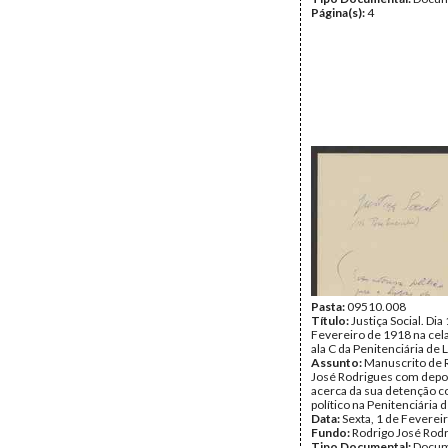
Página(s):
4
Pasta:
09510.008
Título:
Justiça Social. Dia
Fevereiro de 1918 na cela
ala C da Penitenciária de 
Assunto:
Manuscrito de 
José Rodrigues com dep
acerca da sua detenção 
político na Penitenciária d
Data:
Sexta, 1 de Feverei
Fundo:
Rodrigo José Rod
Tipo Documental:
Docum