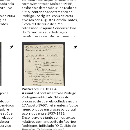
zada pela
no movimento de Maio de 1915",
 Arquivo
assinado e datado de 31 de Maio de
1915, contendo apontamento de
ro de 2004
Rodrigo Rodrigues; cópia de carta
gues
enviada por Augusto Correia Santos,
ntos
Évora, 21 de Maio de 1915,
felicitando Joaquim Conceição Dias
do Carmo pela sua dedicação
republicana; cópia de carta enviada
por Joaquim Carmo para Évora,
referindo problemas com a estação
de telégrafos a seu cargo durante 14
e 18 de Maio de 1914, e
acrescentando considerações
acerca da sua direcção do
movimento revolucionário.
Data:
s.d.
Fundo:
Rodrigo José Rodrigues
Tipo Documental:
Documentos
Página(s):
8
Pasta:
09508.013.004
mpo de
Assunto:
Apontamento de Rodrigo
Rodrigues intitulado “Notas do
ado por
processo de querela colhidas no dia
ão médico
17 Agosto 1960”, referentes a factos
ola, e
mencionados em processo judicial,
de saúde
ocorridos entre 1937-1938.
 relativo
Encontrava-se junto com os textos
do por
relativos ao manuscrito de Rodrigo
serviço
Rodrigues, intitulado "O Capitão do
Barreiro. Crónica Minhota".