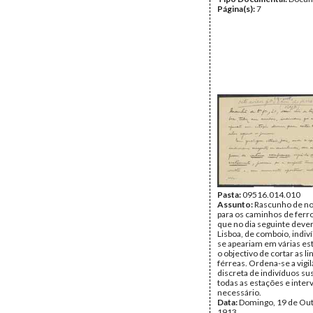
Página(s):
7
Pasta:
09516.014.010
Assunto:
Rascunho de no
para os caminhos de ferro
que no dia seguinte dever
Lisboa, de comboio, indiv
se apeariam em várias e
o objectivo de cortar as li
férreas. Ordena-se a vigil
discreta de indivíduos s
todas as estações e inter
necessário.
Data:
Domingo, 19 de Ou
1913