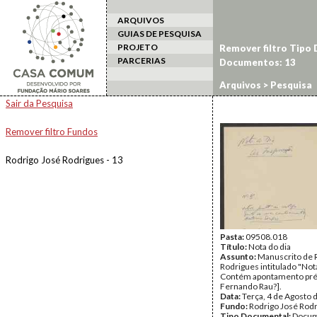
ARQUIVOS
GUIAS DE PESQUISA
PROJETO
Remover filtro Tipo
PARCERIAS
Documentos: 13
Arquivos
> Pesquisa
Sair da Pesquisa
Remover filtro Fundos
Rodrigo José Rodrigues - 13
Pasta:
09508.018
Título:
Nota do dia
Assunto:
Manuscrito de 
Rodrigues intitulado "Nota
Contém apontamento pré
Fernando Rau?].
Data:
Terça, 4 de Agosto 
Fundo:
Rodrigo José Rod
Tipo Documental:
Docum