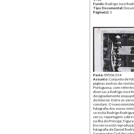
Fundo:
Rodrigo José Rod
Tipo Documental:
Docum
Página(s):
1
Pasta:
09506.014
Assunto:
Conjunto de fot
páginas avulsas da revista
Portuguesa, com referên
diversas a Rodrigo José R
designadamente enquant
do Interior. Entre os vári
constam: O novo ministé
fotografia dos novos min
se inclui Rodrigo Rodrigue
verso, reportagem sobre
na Ilha do Príncipe; Figura
[no verso está reproduçã
fotografia de Daniel Rodr
Governador Civil de Lisbo