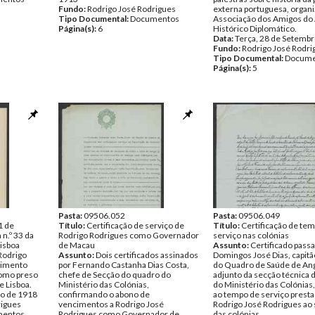
Fundo:
Rodrigo José Rodrigues
externa portuguesa, organi
Tipo Documental:
Documentos
Associação dos Amigos do
Página(s):
6
Histórico Diplomático.
Data:
Terça, 28 de Setemb
Fundo:
Rodrigo José Rodri
Tipo Documental:
Docume
Página(s):
5
Pasta:
09506.052
Pasta:
09506.049
 1 de
Título:
Certificação de serviço de
Título:
Certificação de te
 n.º 33 da
Rodrigo Rodrigues como Governador
serviço nas colónias
Lisboa
de Macau
Assunto:
Certificado pass
Rodrigo
Assunto:
Dois certificados assinados
Domingos José Dias, capit
oimento
por Fernando Castanha Dias Costa,
do Quadro de Saúde de Ang
como preso
chefe de Secção do quadro do
adjunto da secção técnica 
e Lisboa.
Ministério das Colónias,
do Ministério das Colónias,
ro de 1918
confirmando o abono de
ao tempo de serviço presta
rigues
vencimentos a Rodrigo José
Rodrigo José Rodrigues ao 
entos
Rodrigues como Governador de
das colónias.