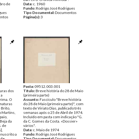
bro de
Data:
c. 1960
Fundo:
Rodrigo José Rodrigues
gues
Tipo Documental:
Documentos
ntos
Página(s):
3
Pasta:
09512.003.001
turas dos
Título:
Breve história do 28 de Maio
 a
(primeira parte)
grima. O
Assunto:
Fascículo "Breve história
naturas
do 28 de Maio (primeira parte)", com
 Brito,
texto de Viriato Dias, publicado três
 Martins,
semanas após o 25 de Abril de 1974.
paio,
Incluído em pasta com indicação "G.
 Beja da
da C. Gomes da Costa. «Dossier»
S. de
vários".
],
Data:
c. Maio de 1974
nuscrito a
Fundo:
Rodrigo José Rodrigues
 de
Tipo Documental:
Documentos