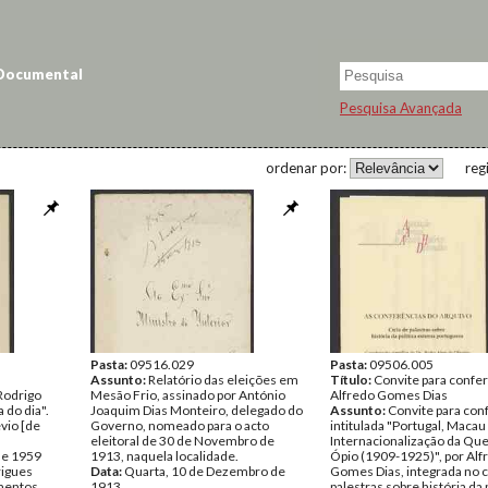
 Documental
Pesquisa Avançada
ordenar por:
reg
Pasta:
09516.029
Pasta:
09506.005
Assunto:
Relatório das eleições em
Título:
Convite para confe
Rodrigo
Mesão Frio, assinado por António
Alfredo Gomes Dias
 do dia".
Joaquim Dias Monteiro, delegado do
Assunto:
Convite para con
vio [de
Governo, nomeado para o acto
intitulada "Portugal, Macau 
eleitoral de 30 de Novembro de
Internacionalização da Qu
de 1959
1913, naquela localidade.
Ópio (1909-1925)", por Alf
rigues
Data:
Quarta, 10 de Dezembro de
Gomes Dias, integrada no c
entos
1913
palestras sobre história da p