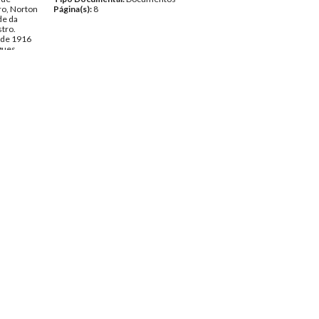
ro, Norton
Página(s):
8
de da
stro.
 de 1916
gues
ntos