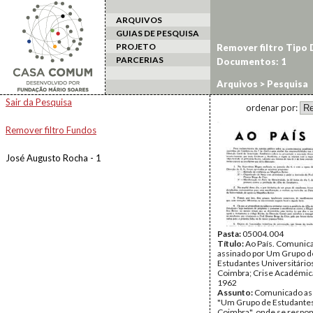
ARQUIVOS
GUIAS DE PESQUISA
PROJETO
Remover filtro Tipo
PARCERIAS
Documentos: 1
Arquivos
> Pesquisa
Sair da Pesquisa
ordenar por:
Remover filtro Fundos
José Augusto Rocha - 1
Pasta:
05004.004
Título:
Ao País. Comunic
assinado por Um Grupo d
Estudantes Universitário
Coimbra; Crise Académic
1962
Assunto:
Comunicado as
"Um Grupo de Estudante
Coimbra", onde se respons