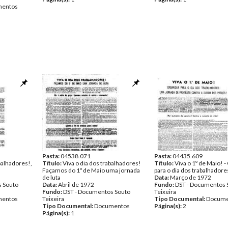
entos
Pasta:
04538.071
Pasta:
04435.609
balhadores!,
Título:
Viva o dia dos trabalhadores!
Título:
Viva o 1º de Maio! -
Façamos do 1º de Maio uma jornada
para o dia dos trabalhadore
de luta
Data:
Março de 1972
 Souto
Data:
Abril de 1972
Fundo:
DST - Documentos 
Fundo:
DST - Documentos Souto
Teixeira
entos
Teixeira
Tipo Documental:
Docume
Tipo Documental:
Documentos
Página(s):
2
Página(s):
1