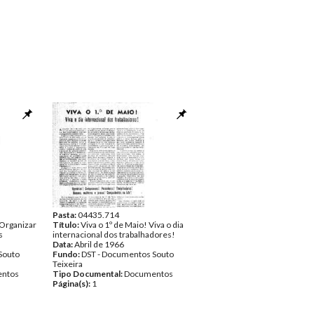
Pasta:
04435.714
 Organizar
Título:
Viva o 1º de Maio! Viva o dia
s
internacional dos trabalhadores!
Data:
Abril de 1966
Souto
Fundo:
DST - Documentos Souto
Teixeira
ntos
Tipo Documental:
Documentos
Página(s):
1