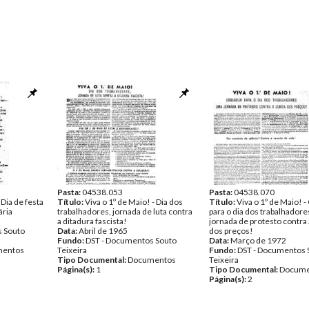
Pasta:
04538.053
Pasta:
04538.070
 Dia de festa
Título:
Viva o 1º de Maio! - Dia dos
Título:
Viva o 1º de Maio! -
ária
trabalhadores, jornada de luta contra
para o dia dos trabalhador
a ditadura fascista!
jornada de protesto contra 
 Souto
Data:
Abril de 1965
dos preços!
Fundo:
DST - Documentos Souto
Data:
Março de 1972
entos
Teixeira
Fundo:
DST - Documentos 
Tipo Documental:
Documentos
Teixeira
Página(s):
1
Tipo Documental:
Docume
Página(s):
2