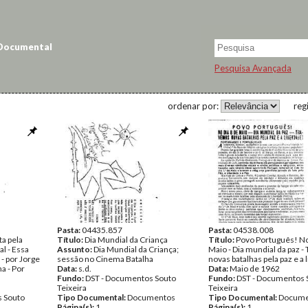
 Documental
Pesquisa Avançada
ordenar por:
reg
Pasta:
04435.857
Pasta:
04538.008
ta pela
Título:
Dia Mundial da Criança
Título:
Povo Português! No
l - Essa
Assunto:
Dia Mundial da Criança;
Maio - Dia mundial da paz 
 - por Jorge
sessão no Cinema Batalha
novas batalhas pela paz e a
a - Por
Data:
s.d.
Data:
Maio de 1962
Fundo:
DST - Documentos Souto
Fundo:
DST - Documentos 
Teixeira
Teixeira
 Souto
Tipo Documental:
Documentos
Tipo Documental:
Docume
Página(s):
1
Página(s):
1