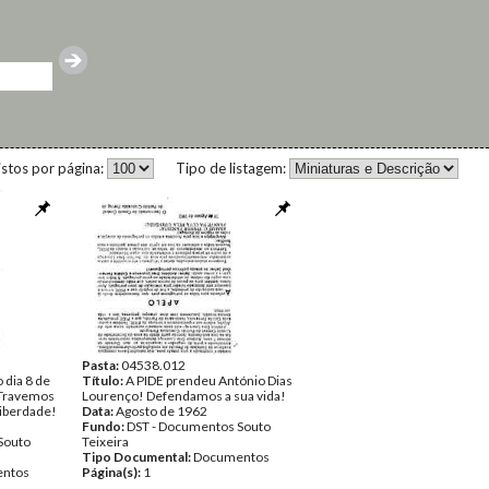
istos por página:
Tipo de listagem:
Pasta:
04538.012
 dia 8 de
Título:
A PIDE prendeu António Dias
- Travemos
Lourenço! Defendamos a sua vida!
 liberdade!
Data:
Agosto de 1962
Fundo:
DST - Documentos Souto
Souto
Teixeira
Tipo Documental:
Documentos
ntos
Página(s):
1