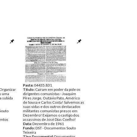
Pasta:
04435.831
 Organizar
Título:
Cairam em poder da pide os
es uma
dirigentes comunistas - Joaquim
a subida
Pires Jorge, Outávio Pato, Américo
de Sousa e Carlos Costa! Salvemos as
suas vidas e dos outros destacados
Souto
militantes comunistas presos em
Dezembro! Exijamos o castigo dos
ntos
assassinos de José Dias Coelho!
Data:
Dezembro de 1961
Fundo:
DST - Documentos Souto
Teixeira
Tipo Documental:
Documentos