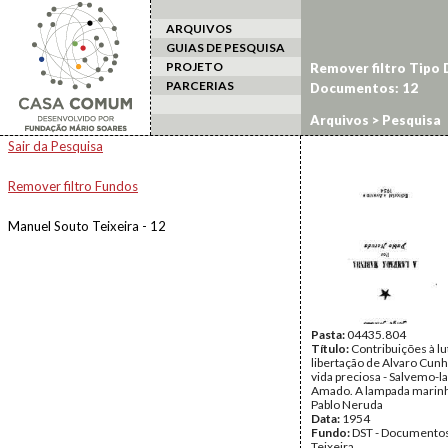
ARQUIVOS
GUIAS DE PESQUISA
PROJETO
Remover filtro Tipo
PARCERIAS
Documentos: 12
Arquivos
> Pesquisa
Sair da Pesquisa
Remover filtro Fundos
Manuel Souto Teixeira - 12
Pasta:
04435.804
Título:
Contribuições à lu
libertação de Alvaro Cunha
vida preciosa - Salvemo-la
Amado. A lampada marinh
Pablo Neruda
Data:
1954
Fundo:
DST - Documentos
Teixeira