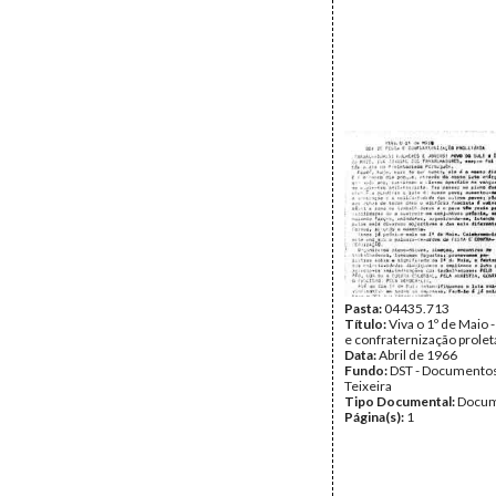
Pasta:
04435.713
Título:
Viva o 1º de Maio -
e confraternização prolet
Data:
Abril de 1966
Fundo:
DST - Documentos
Teixeira
Tipo Documental:
Docum
Página(s):
1