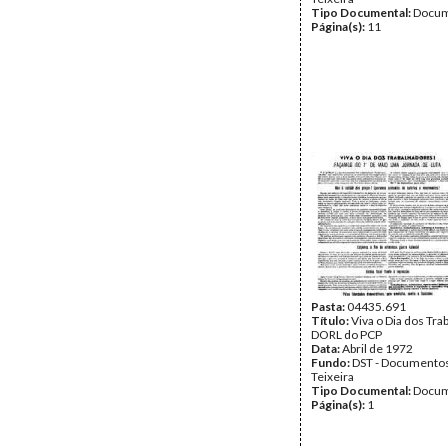
Tipo Documental:
Docum
Página(s):
11
Pasta:
04435.691
Título:
Viva o Dia dos Tra
DORL do PCP
Data:
Abril de 1972
Fundo:
DST - Documentos
Teixeira
Tipo Documental:
Docum
Página(s):
1