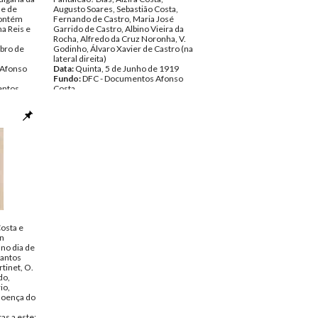
de de
Augusto Soares, Sebastião Costa,
Contém
Fernando de Castro, Maria José
ha Reis e
Garrido de Castro, Albino Vieira da
Rocha, Alfredo da Cruz Noronha, V.
bro de
Godinho, Álvaro Xavier de Castro (na
lateral direita)
 Afonso
Data:
Quinta, 5 de Junho de 1919
Fundo:
DFC - Documentos Afonso
ntos
Costa
Tipo Documental:
Documentos
Página(s):
2
osta e
on
 no dia de
Santos
rtinet, O.
do,
io,
doença do
as a este;