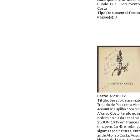
Fundo:
DFC - Documento
Costa
Tipo Documental:
Docum
Página(s):
3
Pasta:
07218.081
Título:
Sessão de assinat
Tratado de Paz com a Al
Assunto:
Capilha com o 
Afonso Costa, tendo no in
ordem do dia da sessão d
28.JUN.1919 em francês 
(imagens 1 a 4), e nela fi
algumas assinaturas, entr
as de Afonso Costa, Augu
Norton de Matos; folha a