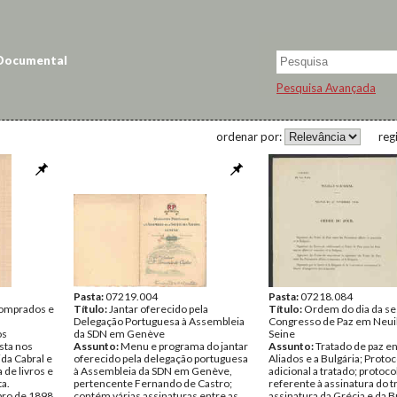
 Documental
Pesquisa Avançada
ordenar por:
reg
Pasta:
07219.004
Pasta:
07218.084
comprados e
Título:
Jantar oferecido pela
Título:
Ordem do dia da se
Delegação Portuguesa à Assembleia
Congresso de Paz em Neuil
os
da SDN em Genève
Seine
sta nos
Assunto:
Menu e programa do jantar
Assunto:
Tratado de paz en
da Cabral e
oferecido pela delegação portuguesa
Aliados e a Bulgária; Proto
de livros e
à Assembleia da SDN em Genève,
adicional a tratado; protoco
a.
pertencente Fernando de Castro;
referente à assinatura do t
bro de 1898
contém várias assinaturas entre as
assinatura da Grécia e da B