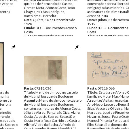
s Afonso
quais as de Fernando de Castro,
convenção sobre a liberda
Gomes Mota, Afonso Costa, João
emigração das minorias. 
entos
Chagas, M. Dias Rodrigues,
assinaturas de Jaime Batal
Bartolomeu Ferreira
Afonso Costa
Data:
Quinta, 16 de Dezembro de
Data:
Quinta, 27 de Novem
1920
1919
Fundo:
DFC - Documentos Afonso
Fundo:
DFC - Documentos
Costa
Costa
Tipo Documental:
Documentos
Tipo Documental:
Docume
Página(s):
2
Página(s):
2
Pasta:
07218.036
Pasta:
07218.068
ura do
Título:
Menu de almoço no castelo
Título:
Estadia de Afonso C
emanha
de Madrid, bosque de Boulogne
família no Hotel Mac-Mah
nome de
Assunto:
Menu do almoço no castelo
Assunto:
Visitas recebidas
terior a
de Madrid, bosque de Boulogne;
Ano Novo: Leote do Rego, 
e
contém assinaturas de Afonso Costa,
Silva, Vasco de Oliveira, Ma
e inglês
Júlia de Abreu, Pantaleão Dias, Alzira
Marques, José de Figueire
gurando
Costa, Augusto Soares, Sebastião
Navarro, Sousa, Paulo Osór
e as quais
Costa, Maria Rosa Garrido de Castro,
Manuel Pinto da Fonseca; 
sto Soares e
Albino Vieira da Rocha, Alfredo da
filho Sebastião; doença de
vulsa com
Cruz Noronha, Bruno Almeida?, V.
Bernardino Machado e visit