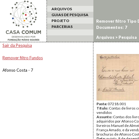
ARQUIVOS
GUIAS DE PESQUISA
PROJETO
Remover filtro Tipo
PARCERIAS
Documentos: 7
Arquivos
> Pesquisa
Sair da Pesquisa
Remover filtro Fundos
Afonso Costa - 7
Pasta:
07218.001
Título:
Contas de livros 
vendidos
Assunto:
Contas dos livr
adquiridos por Afonso Co
livreiros Manuel de Almei
França Amado, e da venda 
brochuras de Afonso Cost
Data:
quinta, 8 de dezem