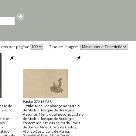
istos por página:
Tipo de listagem:
Pasta:
07218.038
ssão do
Título:
Menu de almoço no castelo
ly-sur-
de Madrid, bosque de Boulogne
Assunto:
Menu do almoço no castelo
tre os
de Madrid, bosque de Boulogne;
colo
contém assinaturas de Maria Emília
lo
de Barros Abreu Costa de Castro,
ratado;
Afonso Costa, Júlia de Abreu,
ulgária da
Pantaleão? Dias, Alzira Costa,