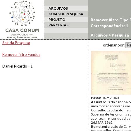
ARQUIVOS
GUIAS DE PESQUISA
PROJETO
Remover filtro Tipo
PARCERIAS
Correspondência: 1
Arquivos
> Pesquisa
Sair da Pesquisa
ordenar por:
Remover filtro Fundos
Daniel Ricardo - 1
Pasta:
04952.040
Assunto:
Carta dando a 
uma moção aprovada em 
Conselho Escolar do Insti
Superior de Agronomia s
acontecimentos dos dias 
26.MAR.1962.
Remetente:
João de Carv
Vasconcellos, Presidente