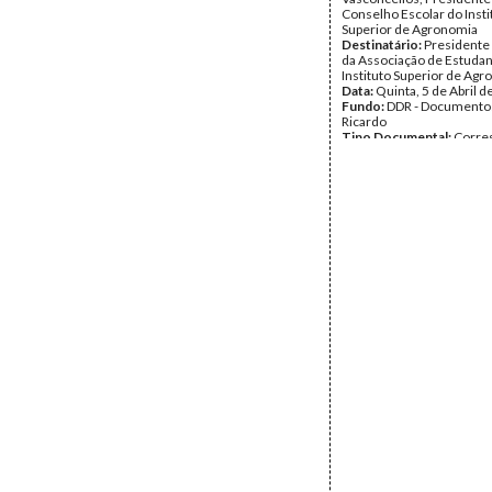
Conselho Escolar do Insti
Superior de Agronomia
Destinatário:
Presidente
da Associação de Estudan
Instituto Superior de Ag
Data:
Quinta, 5 de Abril 
Fundo:
DDR - Documentos
Ricardo
Tipo Documental:
Corre
Página(s):
1