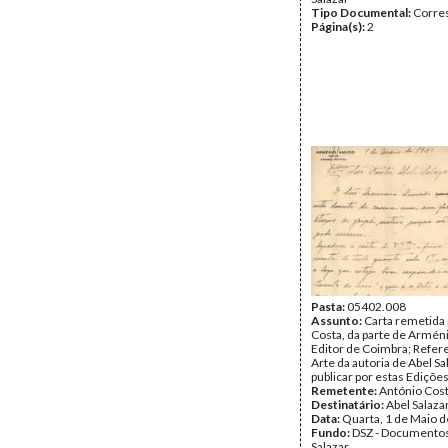
Tipo Documental:
Corre
Página(s):
2
Pasta:
05402.008
Assunto:
Carta remetida
Costa, da parte de Armé
Editor de Coimbra; Refere
Arte da autoria de Abel Sa
publicar por estas Ediçõe
Remetente:
António Cos
Destinatário:
Abel Salaza
Data:
Quarta, 1 de Maio 
Fundo:
DSZ - Documentos
Salazar