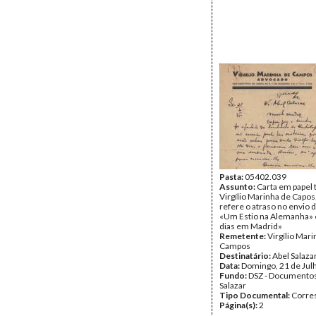
Pasta:
05402.039
Assunto:
Carta em papel
Virgílio Marinha de Capo
refere o atraso no envio d
«Um Estio na Alemanha» 
dias em Madrid»
Remetente:
Virgílio Mar
Campos
Destinatário:
Abel Salaza
Data:
Domingo, 21 de Jul
Fundo:
DSZ - Documentos
Salazar
Tipo Documental:
Corre
Página(s):
2