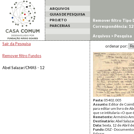
ARQUIVOS
GUIAS DE PESQUISA
PROJETO
Remover filtro Tipo
PARCERIAS
Correspondência: 12
Arquivos
> Pesquisa
Sair da Pesquisa
ordenar por:
Remover filtro Fundos
Abel Salazar/CMAS - 12
Pasta:
05402.005
Assunto:
Editor de Coim
para editar um livro de Ab
que se intitularia «O que é
Remetente:
Arménio Am
Destinatário:
Abel Salaza
Data:
Sexta, 12 de Abril d
Fundo:
DSZ - Documentos
Salazar