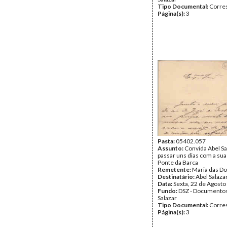
Tipo Documental:
Corre
Página(s):
3
Pasta:
05402.057
Assunto:
Convida Abel Sa
passar uns dias com a sua
Ponte da Barca
Remetente:
Maria das Do
Destinatário:
Abel Salaza
Data:
Sexta, 22 de Agosto
Fundo:
DSZ - Documentos
Salazar
Tipo Documental:
Corre
Página(s):
3