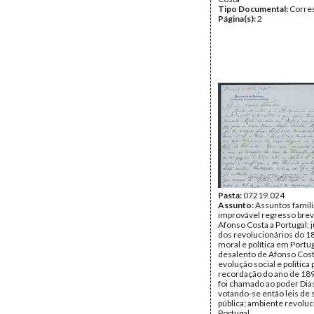
Tipo Documental:
Corre
Página(s):
2
Pasta:
07219.024
Assunto:
Assuntos famili
improvável regresso bre
Afonso Costa a Portugal;
dos revolucionários do 18
moral e política em Portug
desalento de Afonso Cost
evolução social e política
recordação do ano de 18
foi chamado ao poder Dias
votando-se então leis de 
pública; ambiente revolu
Portugal