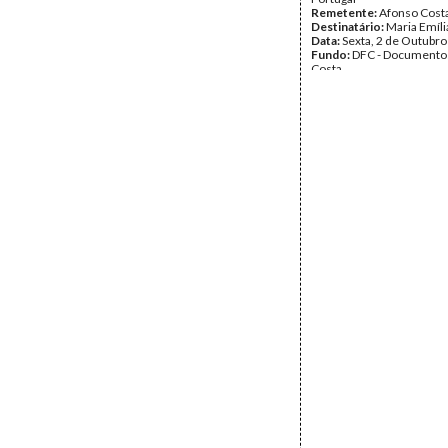
Remetente:
Afonso Cost
Destinatário:
Maria Emíli
Data:
Sexta, 2 de Outubr
Fundo:
DFC - Documento
Costa
Tipo Documental:
Corre
Página(s):
2