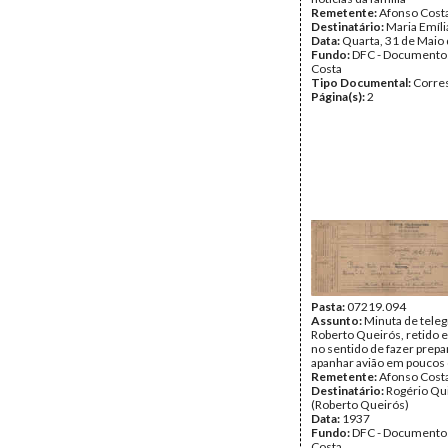
Remetente:
Afonso Cost
Destinatário:
Maria Emíli
Data:
Quarta, 31 de Maio
Fundo:
DFC - Documento
Costa
Tipo Documental:
Corre
Página(s):
2
Pasta:
07219.094
Assunto:
Minuta de tele
Roberto Queirós, retido 
no sentido de fazer prepa
apanhar avião em poucos 
Remetente:
Afonso Cost
Destinatário:
Rogério Qu
(Roberto Queirós)
Data:
1937
Fundo:
DFC - Documento
Costa