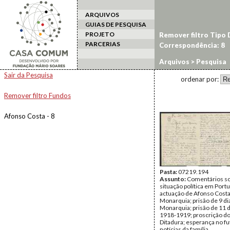
ARQUIVOS
GUIAS DE PESQUISA
PROJETO
Remover filtro Tipo
PARCERIAS
Correspondência: 8
Arquivos
> Pesquisa
Sair da Pesquisa
ordenar por:
Remover filtro Fundos
Afonso Costa - 8
Pasta:
07219.194
Assunto:
Comentários so
situação política em Portu
actuação de Afonso Costa
Monarquia; prisão de 9 di
Monarquia; prisão de 11 
1918-1919; proscrição do
Ditadura; esperança no fu
notícias da família