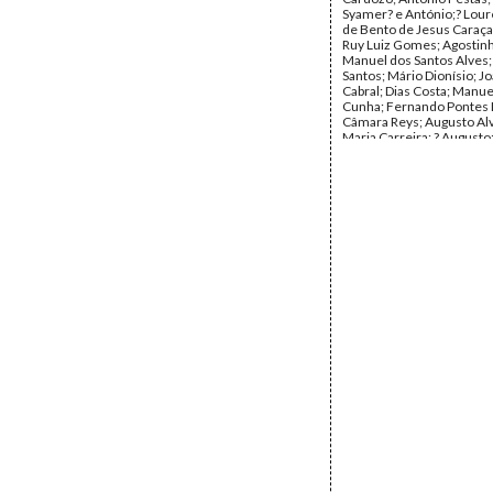
Syamer? e António;? Lou
de Bento de Jesus Caraça
Ruy Luiz Gomes; Agostinho
Manuel dos Santos Alves; 
Santos; Mário Dionísio; J
Cabral; Dias Costa; Manue
Cunha; Fernando Pontes L
Câmara Reys; Augusto Al
Maria Carreira; ? Augusto
da Sociedade Editora Nor
Francisco de Paiva Correi
Arquimedes da Silva Sant
Data:
1942 - 1943
Fundo:
DBC - Documento
Jesus Caraça
Tipo Documental:
Corre
Página(s):
151