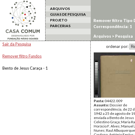
ARQUIVOS
GUIAS DE PESQUISA
PROJETO
Remover filtro Tipo
PARCERIAS
Correspondência: 1
Arquivos
> Pesquisa
Sair da Pesquisa
ordenar por:
Remover filtro Fundos
Bento de Jesus Caraça - 1
Pasta:
04422.009
Assunto:
Dossier de
correspondência, de 22 d
1942 a 25 de agosto de 19
enviada a Bento de Jesus 
Celestino Graça; Maria Ra
Horácio F. Alves; Manuel 
Nunes; Raul Albuquerque
Cardozo; António Festas; 