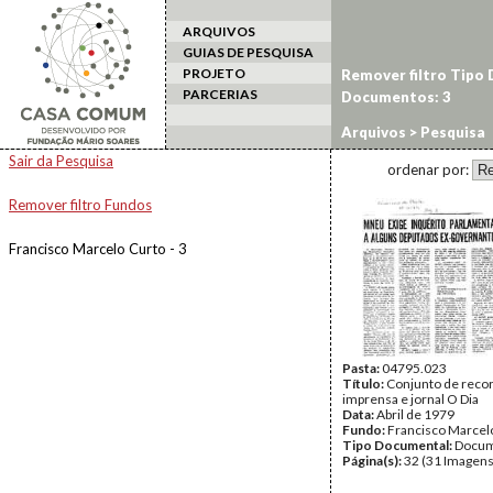
ARQUIVOS
GUIAS DE PESQUISA
PROJETO
Remover filtro Tipo
PARCERIAS
Documentos: 3
Arquivos
> Pesquisa
Sair da Pesquisa
ordenar por:
Remover filtro Fundos
Francisco Marcelo Curto - 3
Pasta:
04795.023
Título:
Conjunto de recor
imprensa e jornal O Dia
Data:
Abril de 1979
Fundo:
Francisco Marcel
Tipo Documental:
Docum
Página(s):
32 (31 Imagens