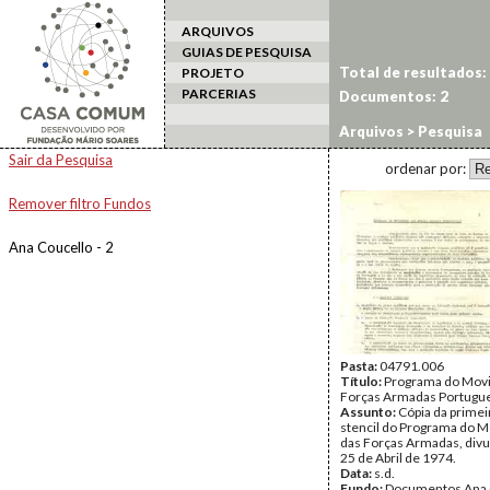
ARQUIVOS
GUIAS DE PESQUISA
Total de resultados:
PROJETO
PARCERIAS
Documentos: 2
Arquivos
> Pesquisa
Sair da Pesquisa
ordenar por:
Remover filtro Fundos
Ana Coucello - 2
Pasta:
04791.006
Título:
Programa do Mov
Forças Armadas Portugu
Assunto:
Cópia da primei
stencil do Programa do 
das Forças Armadas, divu
25 de Abril de 1974.
Data:
s.d.
Fundo:
Documentos Ana 