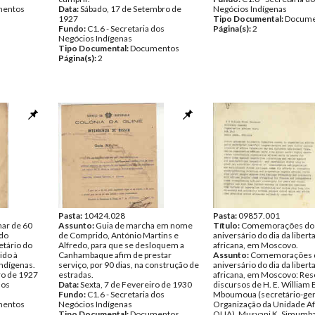
entos
Data:
Sábado, 17 de Setembro de
Negócios Indígenas
1927
Tipo Documental:
Docume
Fundo:
C1.6 - Secretaria dos
Página(s):
2
Negócios Indígenas
Tipo Documental:
Documentos
Página(s):
2
Pasta:
10424.028
Pasta:
09857.001
nar de 60
Assunto:
Guia de marcha em nome
Título:
Comemorações do 
 do
de Comprido, António Martins e
aniversário do dia da libert
etário do
Alfredo, para que se desloquem a
africana, em Moscovo.
ido à
Canhambaque afim de prestar
Assunto:
Comemorações d
Indígenas.
serviço, por 90 dias, na construção de
aniversário do dia da libert
ro de 1927
estradas.
africana, em Moscovo: Res
dos
Data:
Sexta, 7 de Fevereiro de 1930
discursos de H. E. William 
Fundo:
C1.6 - Secretaria dos
Mboumoua (secretário-ger
entos
Negócios Indígenas
Organização da Unidade Afr
Tipo Documental:
Documentos
OUA), Musyani K. Simumba 