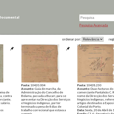
 Documental
Pesquisa Avançada
ordenar por:
reg
Pasta:
10420.004
Pasta:
10428.230
Assunto:
Guia de marcha, da
Assunto:
Duas facturas do
eixa de
Administração do Concelho de
comerciante Pantaleão C. R
a, contra
Bolama, passada a Bucarí, para se
nome da Direcção dos Serv
rciante,
apresentar na Direcção dos Serviços
Negócios Indígenas, refere
salário.
e Negócios Indígenas, por ter
artigos destinados à Expos
terminado a pena de 8 dias de
Colonial do Porto.
dos
trabalho correcional que estava a
Data:
Sexta, 20 de Abril de
cumprir.
Fundo:
C1.6 - Secretaria d