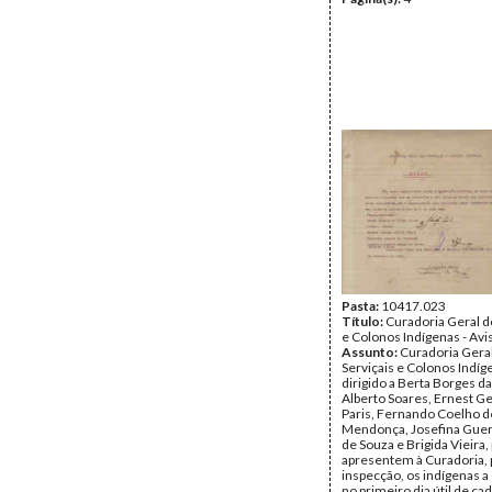
Pasta:
10417.023
Título:
Curadoria Geral d
e Colonos Indígenas - Avi
Assunto:
Curadoria Gera
Serviçais e Colonos Indíg
dirigido a Berta Borges da 
Alberto Soares, Ernest Ge
Paris, Fernando Coelho d
Mendonça, Josefina Gue
de Souza e Brigida Vieira,
apresentem à Curadoria, 
inspecção, os indígenas a
no primeiro dia útil de ca