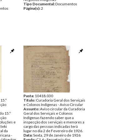
Tipo Documental:
Documentos
ntos
Página(s):
2
Pasta:
10418.030
15.º
Título:
Curadoria Geral dos Serviçais
ação
e Colonos Indígenas - Aviso Circular
Assunto:
Aviso circular da Curadoria
o 15.º
Geral dos Serviçais e Colonos
ação
Indígenas fazendo saber que a
oluções e
inspecção dos serviçais e menores a
Eteki
cargo das pessoas indicadas terá
al da
lugar no dia 2 de Fevereiro de 1926.
icana -
Data:
Sexta, 29 de Janeiro de 1926
(director
Fundo:
C1.6 - Secretaria dos