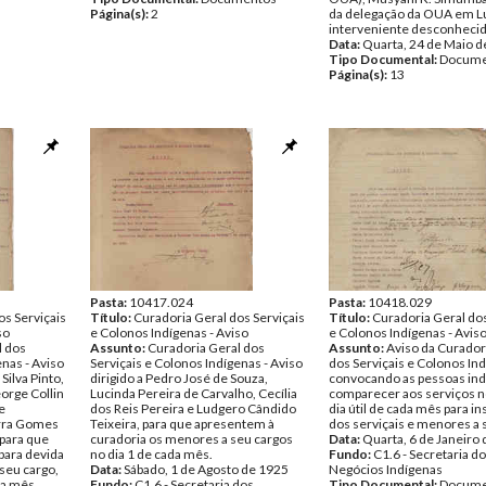
Página(s):
2
da delegação da OUA em L
interveniente desconhecid
Data:
Quarta, 24 de Maio d
Tipo Documental:
Docume
Página(s):
13
Pasta:
10417.024
Pasta:
10418.029
os Serviçais
Título:
Curadoria Geral dos Serviçais
Título:
Curadoria Geral dos
so
e Colonos Indígenas - Aviso
e Colonos Indígenas - Avis
l dos
Assunto:
Curadoria Geral dos
Assunto:
Aviso da Curador
enas - Aviso
Serviçais e Colonos Indígenas - Aviso
dos Serviçais e Colonos In
Silva Pinto,
dirigido a Pedro José de Souza,
convocando as pessoas ind
orge Collin
Lucinda Pereira de Carvalho, Cecília
comparecer aos serviços n
e
dos Reis Pereira e Ludgero Cândido
dia útil de cada mês para i
rra Gomes
Teixeira, para que apresentem à
dos serviçais e menores a 
 para que
curadoria os menores a seu cargos
Data:
Quarta, 6 de Janeiro
para devida
no dia 1 de cada mês.
Fundo:
C1.6 - Secretaria d
 seu cargo,
Data:
Sábado, 1 de Agosto de 1925
Negócios Indígenas
da mês.
Fundo:
C1.6 - Secretaria dos
Tipo Documental:
Docume