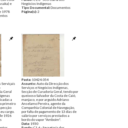
usaka) e
Negócios Indígenas
o.
Tipo Documental:
Documentos
e 1978
Página(s):
2
ntos
Pasta:
10424.054
 Serviçais
Assunto:
Auto da Direcção dos
o
Serviços e Negócios Indígenas,
ia Geral
Secção de Curadoria Geral, tendo por
dígenas
queixoso Salvador da Costa de Caió,
icadas a
manjaco, e por arguido Adriano
o primeiro
Anselamo Pereira, agente da
nspecção
Companhia Colonial de Navegação,
seu cargo.
por falta de pagamento de 13 dias de
 de 1926
salário por serviços prestados a
os
bordo do vapor "Amboim".
Data:
1930
ntos
Fundo:
C1.6 - Secretaria dos