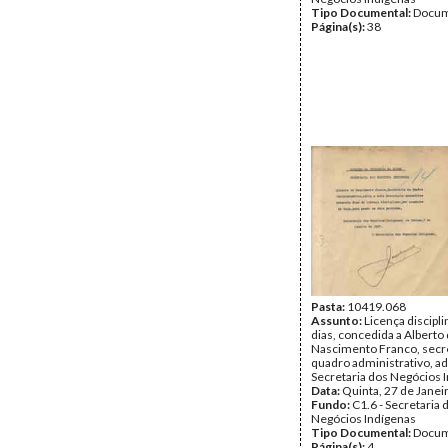
Tipo Documental:
Docum
Página(s):
38
Pasta:
10419.068
Assunto:
Licença discipli
dias, concedida a Alberto
Nascimento Franco, secr
quadro administrativo, ad
Secretaria dos Negócios 
Data:
Quinta, 27 de Janei
Fundo:
C1.6 - Secretaria 
Negócios Indígenas
Tipo Documental:
Docum
Página(s):
4