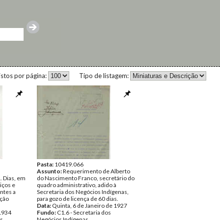
istos por página:
Tipo de listagem:
Pasta:
10419.066
Assunto:
Requerimento de Alberto
. Dias, em
do Nascimento Franco, secretário do
iços e
quadro administrativo, adido à
ntes a
Secretaria dos Negócios Indígenas,
ição
para gozo de licença de 60 dias.
Data:
Quinta, 6 de Janeiro de 1927
 1934
Fundo:
C1.6 - Secretaria dos
os
Negócios Indígenas