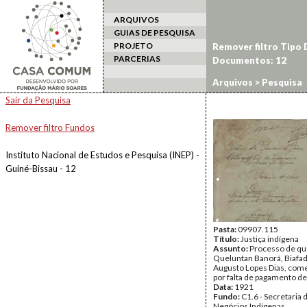
ARQUIVOS
GUIAS DE PESQUISA
PROJETO
Remover filtro Tipo
PARCERIAS
Documentos: 12
Arquivos
> Pesquisa
Sair da Pesquisa
Remover filtro Fundos
Instituto Nacional de Estudos e Pesquisa (INEP) -
Guiné-Bissau - 12
Pasta:
09907.115
Título:
Justiça indígena
Assunto:
Processo de qu
Queluntan Banorá, Biafad
Augusto Lopes Dias, come
por falta de pagamento de 
Data:
1921
Fundo:
C1.6 - Secretaria 
Negócios Indígenas