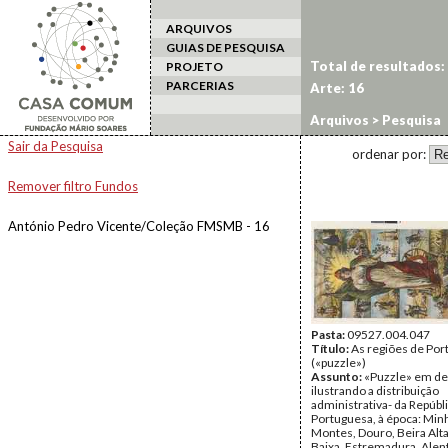
ARQUIVOS
GUIAS DE PESQUISA
Total de resultados:
PROJETO
PARCERIAS
Arte: 16
Arquivos
> Pesquisa
Sair da Pesquisa
ordenar por:
Remover filtro Fundos
António Pedro Vicente/Coleção FMSMB - 16
Pasta:
09527.004.047
Título:
As regiões de Por
(«puzzle»)
Assunto:
«Puzzle» em dez
ilustrando a distribuição
administrativa- da Repúbl
Portuguesa, à época: Minh
Montes, Douro, Beira Alta
Baixa, Estremadura, Alen