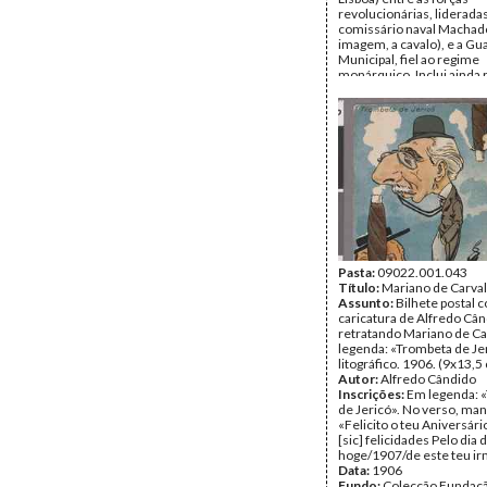
revolucionárias, liderada
comissário naval Machado
imagem, a cavalo), e a Gu
Municipal, fiel ao regime
monárquico. Inclui ainda 
revolucionários civis e mi
mais se destacaram nos
acontecimentos, e uma 
sumária. Década de 1910.
cm).
Inscrições:
«Quadros da
revolução/Combate dos
Revolucionários na Rotun
Avenida da Liberdade no d
Outubro de 1910»
Data:
Outubro de 1910
Fundo:
Colecção Fundaç
Soares/António Pedro Vi
Pasta:
09022.001.043
Tipo Documental:
Título:
Mariano de Carva
ARTE
Página(s):
Assunto:
Bilhete postal 
1
caricatura de Alfredo Câ
retratando Mariano de Ca
legenda: «Trombeta de Jer
litográfico. 1906. (9x13,5
Autor:
Alfredo Cândido
Inscrições:
Em legenda: 
de Jericó». No verso, man
«Felicito o teu Aniversári
[sic] felicidades Pelo dia 
hoge/1907/de este teu i
Data:
1906
Fundo:
Colecção Fundaç