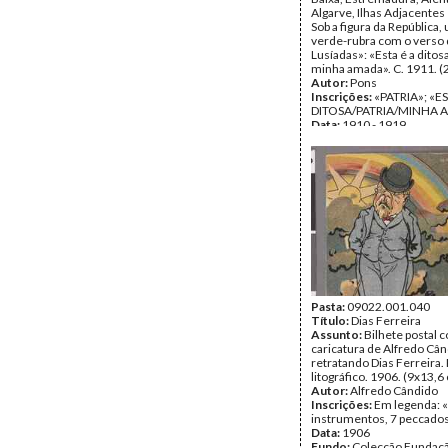
Algarve, Ilhas Adjacentes
Sob a figura da República, 
verde-rubra com o verso
Lusíadas»: «Esta é a ditosa
minha amada». C. 1911. (
Autor:
Pons
Inscrições:
«PATRIA»; «ES
DITOSA/PATRIA/MINHA 
Data:
1910 - 1919
Fundo:
Colecção Fundaç
Soares/António Pedro Vi
Tipo Documental:
ARTE
Página(s):
1
Pasta:
09022.001.040
Título:
Dias Ferreira
Assunto:
Bilhete postal 
caricatura de Alfredo Câ
retratando Dias Ferreira. 
litográfico. 1906. (9x13,6
Autor:
Alfredo Cândido
Inscrições:
Em legenda: «
instrumentos, 7 peccados
Data:
1906
Fundo:
Colecção Fundaç