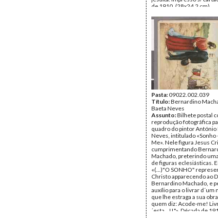
de 1910. (28x24,2 cm).
Inscrições:
«Povo, Marin
Exercito/proclamam a Rep
Portuguesa/no dia 5 de O
1910»
Data:
1910 - 1919
Fundo:
Colecção Fundaç
Soares/António Pedro Vi
Tipo Documental:
ARTE
Página(s):
1
Pasta:
09022.002.039
Título:
Bernardino Mach
Baeta Neves
Assunto:
Bilhete postal 
reprodução fotográfica pa
quadro do pintor António
Neves, intitulado «Sonho 
Me». Nele figura Jesus Cr
cumprimentando Bernar
Machado, preterindo uma
de figuras eclesiásticas.
«(...)"O SONHO" represe
Christo apparecendo ao D
Bernardino Machado, e p
auxílio para o livrar d´um
que lhe estraga a sua ob
quem diz: Acode-me! Liv
´esta…!!"». Década de 19
cm).