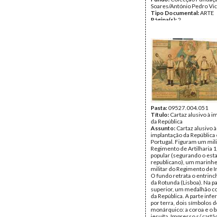
Soares/António Pedro Vi
Tipo Documental:
ARTE
Página(s):
2
Pasta:
09527.004.051
Título:
Cartaz alusivo à i
da República
Assunto:
Cartaz alusivo à
implantação da República
Portugal. Figuram um mili
Regimento de Artilharia 
popular (segurando o est
republicano), um marinhe
militar do Regimento de In
O fundo retrata o entrin
da Rotunda (Lisboa). Na p
superior, um medalhão co
da República. A parte infer
por terra, dois símbolos 
monárquico: a coroa e o 
jesuíta. Impresso s/ cart