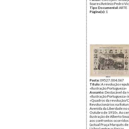
Soares/António Pedro Vi
Tipo Documental:
ARTE
Página(s):
1
Pasta:
09527.004.067
Título:
A revolução repub
«Ilustração Portugueza»
Assunto:
Destacável da r
«Ilustração Portugueza» i
«Quadros da revolução/
Revolucionários na Rotun
Avenida da Liberdade no d
Outubro de 1910». Ao ce
ilustração de Alberto Souz
aos confrontos ocorridos
(actual Praça Marquês d
Lisboa) entre as forças