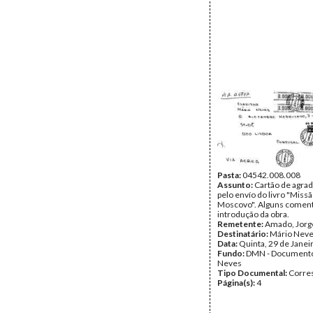
Pasta:
04542.008.008
Assunto:
Cartão de agra
pelo envío do livro "Miss
Moscovo". Alguns coment
introdução da obra.
Remetente:
Amado, Jorg
Destinatário:
Mário Nev
Data:
Quinta, 29 de Janei
Fundo:
DMN - Documento
Neves
Tipo Documental:
Corre
Página(s):
4