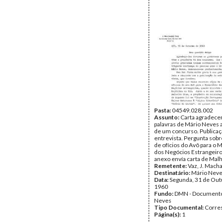
Pasta:
04549.028.002
Assunto:
Carta agradece
palavras de Mário Neves 
de um concurso. Publica
entrevista. Pergunta sob
de ofícios do Avô para o M
dos Negócios Estrangeir
anexo envía carta de Malh
Remetente:
Vaz, J. Mach
Destinatário:
Mário Nev
Data:
Segunda, 31 de Out
1960
Fundo:
DMN - Documento
Neves
Tipo Documental:
Corre
Página(s):
1