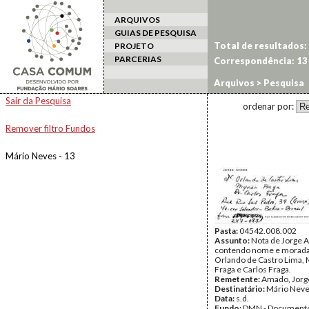
ARQUIVOS
GUIAS DE PESQUISA
Total de resultados:
PROJETO
PARCERIAS
Correspondência: 13
Arquivos
> Pesquisa
Sair da Pesquisa
ordenar por:
Remover filtro Fundos
Mário Neves - 13
Pasta:
04542.008.002
Assunto:
Nota de Jorge 
contendo nome e morada
Orlando de Castro Lima, 
Fraga e Carlos Fraga.
Remetente:
Amado, Jorg
Destinatário:
Mário Nev
Data:
s.d.
Fundo:
DMN - Documento