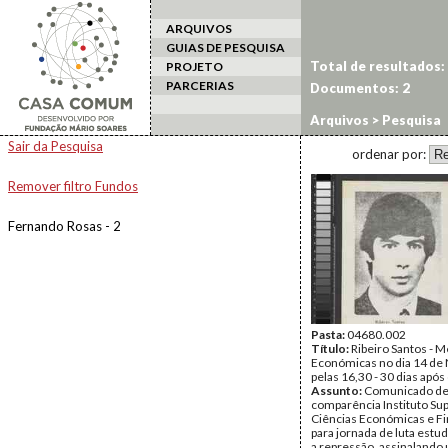
ARQUIVOS
GUIAS DE PESQUISA
Total de resultados:
PROJETO
PARCERIAS
Documentos: 2
Arquivos
> Pesquisa
Sair da Pesquisa
ordenar por:
Remover filtro Fundos
Fernando Rosas - 2
Pasta:
04680.002
Título:
Ribeiro Santos - 
Económicas no dia 14 d
pelas 16,30 - 30 dias após
Assunto:
Comunicado de 
comparência Instituto Su
Ciências Económicas e Fi
para jornada de luta estud
a repressão, assinaland