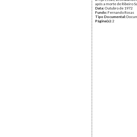
após a morte de Ribeiro S
Data:
Outubro de 1972
Fundo:
Fernando Rosas
Tipo Documental:
Docum
Página(s):
2