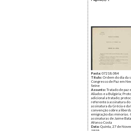
Pasta:
07218.084
Título:
Ordem do dia da 
Congresso de Paz em Neui
Seine
Assunto:
Tratado de paz 
Aliados e a Bulgária; Prot
adicional a tratado; proto
referente à assinatura do 
assinatura da Grécia e da 
convenção sobre a liberd
emigração das minorias.
assinaturas de Jaime Bata
Afonso Costa
Data:
Quinta, 27 de Nov
1919