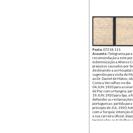
Costa
Tipo Documental:
Docum
Página(s):
6
Pasta:
07218.111
Assunto:
Telegrama para o
recomendação a este por
indemnização a Afonso C
prejuízos causados por Si
destinando-a ao Hospital 
sugestão para visita de Ma
ao Dr. Daniel de Matos; i
Costa a Versalhes no dia
04.JUN.1920 para assinar
de Paz com a Hungria; par
19.JUN.1920 para Spa, a f
defender as reclamações
portuguesas; partida para
princípio de JUL.1920; fu
com a Turquia; intenção 
a sua carreira oficial, dep
terminados os trabalhos 
delegação portuguesa à 
de Paz e de escrever livro
participação de Portugal 