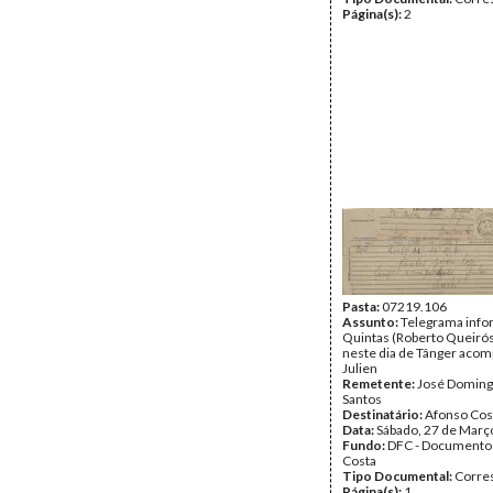
Página(s):
2
Pasta:
07219.106
Assunto:
Telegrama inf
Quintas (Roberto Queirós
neste dia de Tânger aco
Julien
Remetente:
José Doming
Santos
Destinatário:
Afonso Cos
Data:
Sábado, 27 de Març
Fundo:
DFC - Documento
Costa
Tipo Documental:
Corre
Página(s):
1