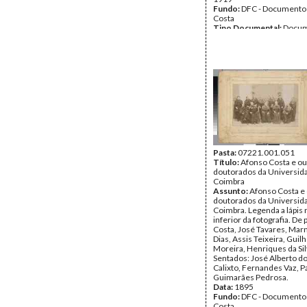
Fundo:
DFC - Documento
Costa
Tipo Documental:
Docum
Página(s):
2
Pasta:
07221.001.051
Título:
Afonso Costa e ou
doutorados da Universid
Coimbra
Assunto:
Afonso Costa e
doutorados da Universid
Coimbra. Legenda a lápis 
inferior da fotografia. De
Costa, José Tavares, Mar
Dias, Assis Teixeira, Gui
Moreira, Henriques da Sil
Sentados: José Alberto do
Calixto, Fernandes Vaz, Pa
Guimarães Pedrosa.
Data:
1895
Fundo:
DFC - Documento
Costa