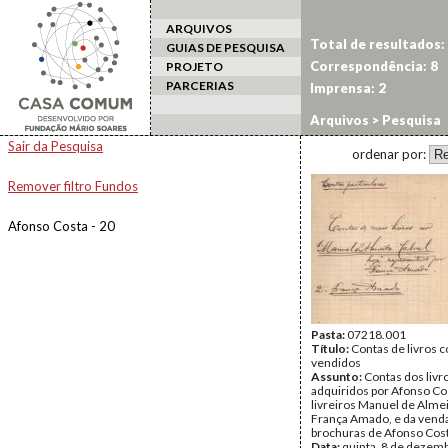
ARQUIVOS
Total de resultados:
GUIAS DE PESQUISA
Correspondência: 8
PROJETO
PARCERIAS
Imprensa: 2
Arquivos
> Pesquisa
Sair da Pesquisa
ordenar por:
Remover filtro Fundos
Afonso Costa - 20
Pasta:
07218.001
Título:
Contas de livros 
vendidos
Assunto:
Contas dos livr
adquiridos por Afonso Co
livreiros Manuel de Almei
França Amado, e da venda 
brochuras de Afonso Cost
Data:
quinta, 8 de dezem