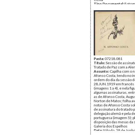
Tipo Documental:
Fotogr
Página(s):
2
Pasta:
07218.081
Título:
Sessão de assinat
Tratado de Paz com a Al
Assunto:
Capilha com o 
Afonso Costa, tendo no in
ordem do dia da sessão d
28.JUN.1919 em francês 
(imagens 1 a 4), e nela fi
algumas assinaturas, entr
as de Afonso Costa, Augu
Norton de Matos; folha a
notas de Afonso Costa so
de assinatura do tratado 
delegação alemã e pela d
portuguesa (imagem 5); p
disposição das mesas da 
Galeria dos Espelhos
Data:
Sábado, 28 de Junh
Fundo:
DFC - Documento