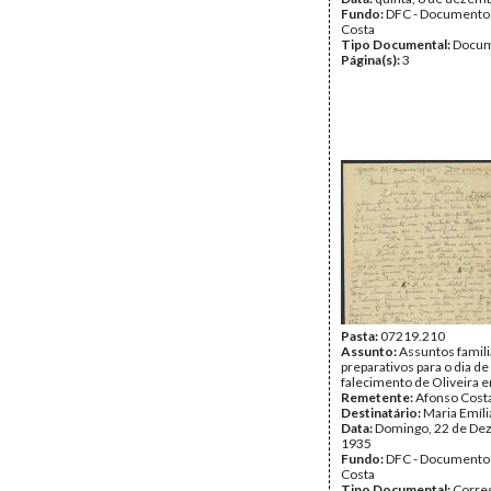
Fundo:
DFC - Documento
Costa
Tipo Documental:
Docum
Página(s):
3
Pasta:
07219.210
Assunto:
Assuntos famili
preparativos para o dia de
falecimento de Oliveira e
Remetente:
Afonso Cost
Destinatário:
Maria Emíli
Data:
Domingo, 22 de De
1935
Fundo:
DFC - Documento
Costa
Tipo Documental:
Corre