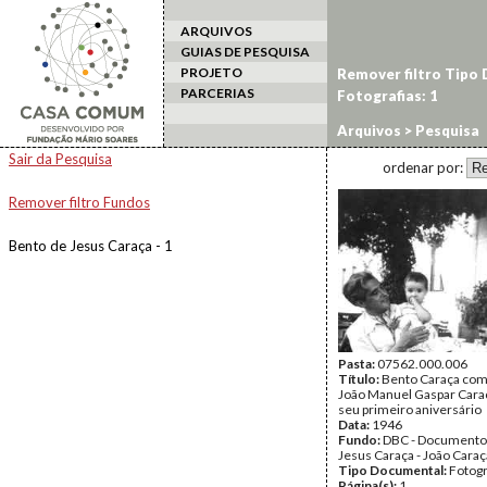
ARQUIVOS
GUIAS DE PESQUISA
PROJETO
Remover filtro Tipo
PARCERIAS
Fotografias: 1
Arquivos
> Pesquisa
Sair da Pesquisa
ordenar por:
Remover filtro Fundos
Bento de Jesus Caraça - 1
Pasta:
07562.000.006
Título:
Bento Caraça com 
João Manuel Gaspar Caraç
seu primeiro aniversário
Data:
1946
Fundo:
DBC - Documento
Jesus Caraça - João Caraç
Tipo Documental:
Fotogr
Página(s):
1