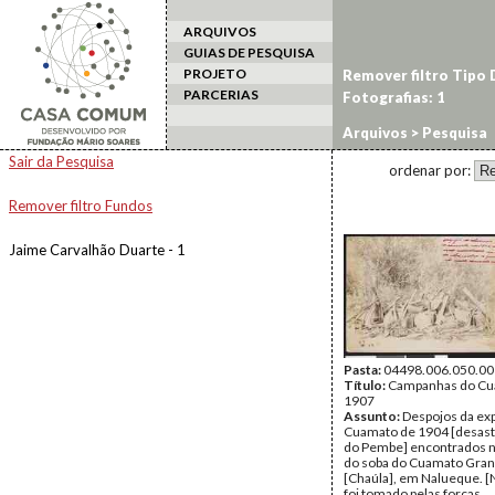
ARQUIVOS
GUIAS DE PESQUISA
PROJETO
Remover filtro Tipo
PARCERIAS
Fotografias: 1
Arquivos
> Pesquisa
Sair da Pesquisa
ordenar por:
Remover filtro Fundos
Jaime Carvalhão Duarte - 1
Pasta:
04498.006.050.00
Título:
Campanhas do Cu
1907
Assunto:
Despojos da ex
Cuamato de 1904 [desast
do Pembe] encontrados 
do soba do Cuamato Gra
[Chaúla], em Nalueque. 
foi tomado pelas forças