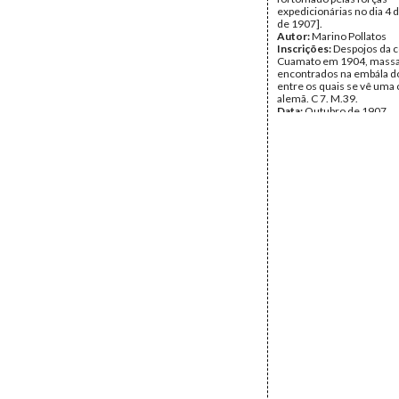
expedicionárias no dia 4
de 1907].
Autor:
Marino Pollatos
Inscrições:
Despojos da c
Cuamato em 1904, massa
encontrados na embála do
entre os quais se vê uma
alemã. C 7. M.39.
Data:
Outubro de 1907
Fundo:
Documentos Carv
Duarte/Rocha Martins
Tipo Documental:
Fotogr
Página(s):
1