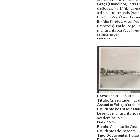
Graça (Luandino), Serra (
de Sousa. Na 1.ª fila, da 
a direita: Rui Morais (Bar
Eugénio Vaz, Óscar Fern
Emídio Simões, Artur Pes
(Pepetela), Paulo Jorge. 
manuscrita por Aida Freu
colada no verso.
Data:
1960
Fundo:
Associação Casa 
Estudantes do Império
Tipo Documental:
Fotogr
Página(s):
2
Pasta:
11130.016.002
Título:
Crise académica 
Assunto:
Fotografia alusi
Estudante no Estádio Univ
Legenda manuscrita no ve
académica 1962".
Data:
1962
Fundo:
Associação Casa 
Estudantes do Império
Tipo Documental:
Fotogr
Página(s):
2