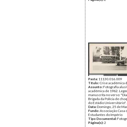
Pasta:
11130.016.009
Título:
Crise académica 
Assunto:
Fotografia alusi
académica de 1962. Leg
manuscrita no verso: "Dia 
Brigada da Polícia de cho
do Estádio Universitário".
Data:
Domingo, 25 de Ma
Fundo:
Associação Casa 
Estudantes do Império
Tipo Documental:
Fotogr
Página(s):
2