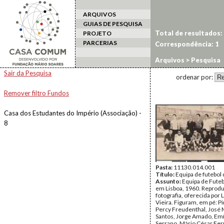
ARQUIVOS
GUIAS DE PESQUISA
Total de resultados:
PROJETO
PARCERIAS
Correspondência: 1
Arquivos
> Pesquisa
Sair da Pesquisa
ordenar por:
Remover filtro Fundos
Casa dos Estudantes do Império (Associação) -
8
Pasta:
11130.014.001
Título:
Equipa de futebol 
Assunto:
Equipa de Futeb
em Lisboa, 1960. Reprod
fotografia, oferecida por
Vieira. Figuram, em pé: P
Percy Freudenthal, José
Santos, Jorge Amado, Em
Serrano, Mário César Ferr