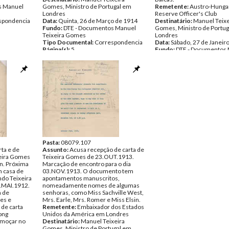
s Manuel
Gomes, Ministro de Portugal em
Remetente:
Austro-Hunga
Londres
Reserve Officer's Club
spondencia
Data:
Quinta, 26 de Março de 1914
Destinatário:
Manuel Teixe
Fundo:
DTE - Documentos Manuel
Gomes, Ministro de Portug
Teixeira Gomes
Londres
Tipo Documental:
Correspondencia
Data:
Sábado, 27 de Janeir
Página(s):
5
Fundo:
DTE - Documentos
Teixeira Gomes
Tipo Documental:
Corres
Página(s):
2
Pasta:
08079.107
ta e de
Assunto:
Acusa recepção de carta de
xeira Gomes
Teixeira Gomes de 23.OUT.1913.
on. Próxima
Marcação de encontro para o dia
m casa de
03.NOV.1913. O documento tem
do Teixeira
apontamentos manuscritos,
2.MAI.1912.
nomeadamente nomes de algumas
 de
senhoras, como Miss Sachville West,
es e
Mrs. Earle, Mrs. Romer e Miss Elsin.
de carta
Remetente:
Embaixador dos Estados
ong
Unidos da América em Londres
lmoçar no
Destinatário:
Manuel Teixeira
Gomes, Ministro de Portugal em