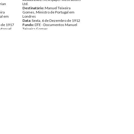
rian
Ltd.
Destinatário:
Manuel Teixeira
ira
Gomes, Ministro de Portugal em
al em
Londres
Data:
Sexta, 6 de Dezembro de 1912
o de 1917
Fundo:
DTE - Documentos Manuel
 Manuel
Teixeira Gomes
Tipo Documental:
Correspondencia
pondencia
Página(s):
3