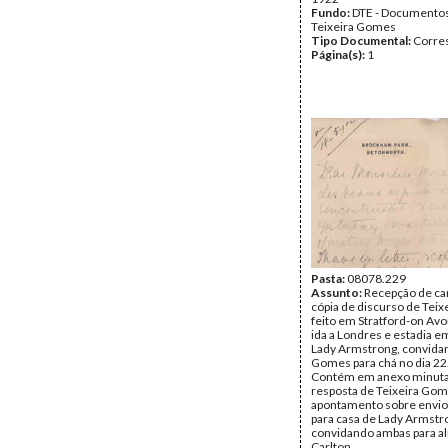
Fundo:
DTE - Documento
Teixeira Gomes
Tipo Documental:
Corre
Página(s):
1
Pasta:
08078.229
Assunto:
Recepção de car
cópia de discurso de Tei
feito em Stratford-on Av
ida a Londres e estadia e
Lady Armstrong, convidan
Gomes para chá no dia 2
Contém em anexo minuta
resposta de Teixeira Gom
apontamento sobre envio 
para casa de Lady Armstr
convidando ambas para a
Carlton.