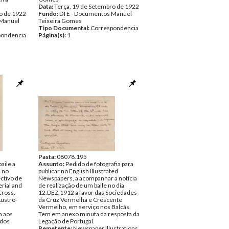
Data:
Terça, 19 de Setembro de 1922
o de 1922
Fundo:
DTE - Documentos Manuel
 Manuel
Teixeira Gomes
Tipo Documental:
Correspondencia
pondencia
Página(s):
1
Pasta:
08078.195
aile a
Assunto:
Pedido de fotografia para
4 no
publicar no English Illustrated
ectivo de
Newspapers, a acompanhar a notícia
erial and
de realização de um baile no dia
Cross.
12.DEZ.1912 a favor das Sociedades
Austro-
da Cruz Vermelha e Crescente
Vermelho, em serviço nos Balcãs.
a aos
Tem em anexo minuta da resposta da
 dos
Legação de Portugal.
Remetente:
Newspaper Illustrations