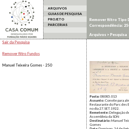
ARQUIVOS
GUIAS DE PESQUISA
PROJETO
Remover filtro Tipo
PARCERIAS
Correspondência: 25
Arquivos
> Pesquisa
Sair da Pesquisa
Remover filtro Fundos
Manuel Teixeira Gomes - 250
Pasta:
08085.013
Assunto:
Convite para a
Restaurante do Parc des 
no dia 27.SET.1922.
Remetente:
Delegação d
Assembleia da SDN
Destinatário:
Manuel Tei
Gomes
Data:
Domingo, 24 de Se