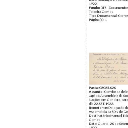
1922
Fundo:
DTE - Documento
Teixeira Gomes
Tipo Documental:
Corre
Página(s):
1
Pasta:
08085.020
Assunto:
Convite da del
Japão à Assembleia da So
Nações em Genebra, para 
dia 22.SET.1922.
Remetente:
Delegação do
Assembleia da SDN de G
Destinatário:
Manuel Tei
Gomes
Data:
Quarta, 20 de Sete
1922