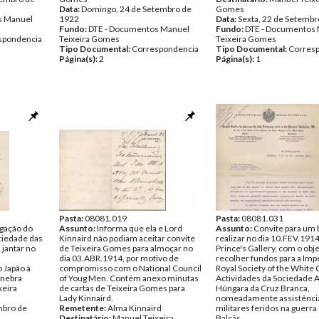
Data:
Domingo, 24 de Setembro de
Gomes
s Manuel
1922
Data:
Sexta, 22 de Setembr
Fundo:
DTE - Documentos Manuel
Fundo:
DTE - Documentos
spondencia
Teixeira Gomes
Teixeira Gomes
Tipo Documental:
Correspondencia
Tipo Documental:
Corres
Página(s):
2
Página(s):
1
Pasta:
08081.019
Pasta:
08081.031
egação do
Assunto:
Informa que ela e Lord
Assunto:
Convite para um b
ciedade das
Kinnaird não podiam aceitar convite
realizar no dia 10.FEV.191
jantar no
de Teixeira Gomes para almoçar no
Prince's Gallery, com o obj
dia 03.ABR.1914, por motivo de
recolher fundos para a Imp
 Japão à
compromisso com o National Council
Royal Society of the White 
enebra
of Youg Men. Contém anexo minutas
Actividades da Sociedade 
xeira
de cartas de Teixeira Gomes para
Húngara da Cruz Branca,
Lady Kinnaird.
nomeadamente assistênci
mbro de
Remetente:
Alma Kinnaird
militares feridos na guerra
Destinatário:
Manuel Teixeira
Balcãs.