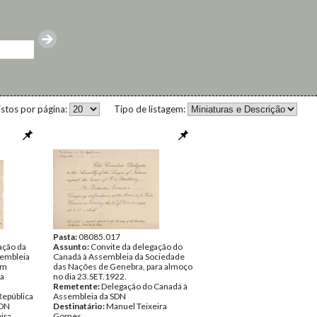
istos por página:
Tipo de listagem:
Pasta:
08085.017
ação da
Assunto:
Convite da delegação do
sembleia
Canadá à Assembleia da Sociedade
em
das Nações de Genebra, para almoço
ia
no dia 23.SET.1922.
Remetente:
Delegação do Canadá à
República
Assembleia da SDN
SDN
Destinatário:
Manuel Teixeira
ira
Gomes