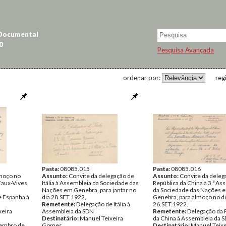
 Documental
0
Pesquisa Avançada
ordenar por:
reg
Pasta:
08085.015
Pasta:
08085.016
lmoço no
Assunto:
Convite da delegação de
Assunto:
Convite da deleg
Eaux-Vives,
Itália à Assembleia da Sociedade das
República da China à 3.ª As
Nações em Genebra, para jantar no
da Sociedade das Nações 
e Espanha à
dia 28.SET.1922,.
Genebra, para almoço no d
Remetente:
Delegação de Itália à
26.SET.1922.
xeira
Assembleia da SDN
Remetente:
Delegação da 
Destinatário:
Manuel Teixeira
da China à Assembleia da 
tembro de
Gomes
Destinatário:
Manuel Teixe