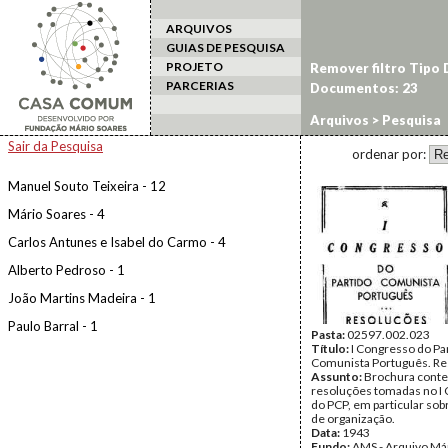
ARQUIVOS
GUIAS DE PESQUISA
PROJETO
Remover filtro Tipo
PARCERIAS
Documentos: 23
Arquivos
> Pesquisa
Sair da Pesquisa
ordenar por:
Manuel Souto Teixeira - 12
Mário Soares - 4
Carlos Antunes e Isabel do Carmo - 4
Alberto Pedroso - 1
João Martins Madeira - 1
Paulo Barral - 1
Pasta:
02597.002.023
Título:
I Congresso do Pa
Comunista Português. R
Assunto:
Brochura conte
resoluções tomadas no I
do PCP, em particular so
de organização.
Data:
1943
Fundo:
AMS - Arquivo Már