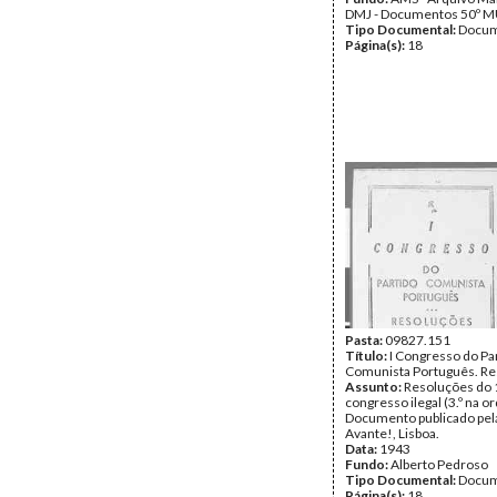
DMJ - Documentos 50º M
Tipo Documental:
Docum
Página(s):
18
Pasta:
09827.151
Título:
I Congresso do Pa
Comunista Português. R
Assunto:
Resoluções do 1
congresso ilegal (3.º na o
Documento publicado pela
Avante!, Lisboa.
Data:
1943
Fundo:
Alberto Pedroso
Tipo Documental:
Docum
Página(s):
18