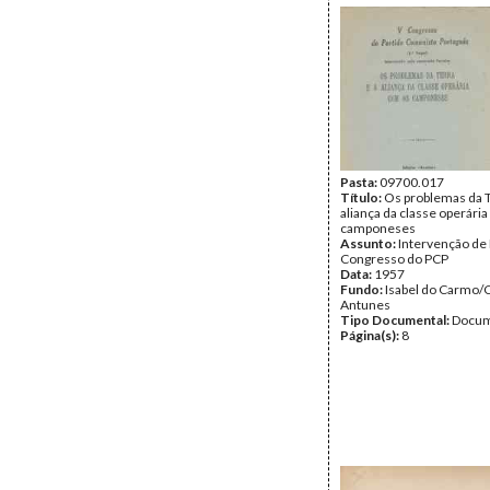
Pasta:
09700.017
Título:
Os problemas da T
aliança da classe operári
camponeses
Assunto:
Intervenção de 
Congresso do PCP
Data:
1957
Fundo:
Isabel do Carmo/
Antunes
Tipo Documental:
Docum
Página(s):
8