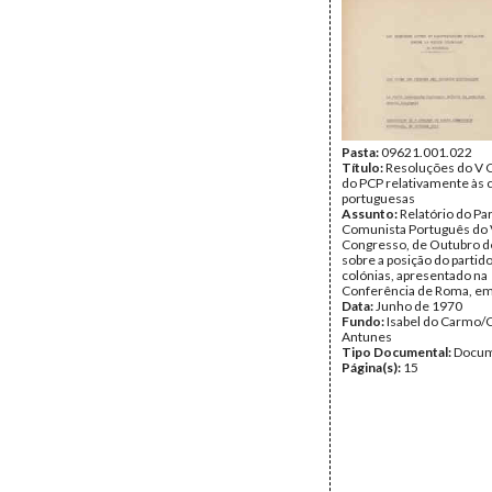
Pasta:
09621.001.022
Título:
Resoluções do V 
do PCP relativamente às 
portuguesas
Assunto:
Relatório do Pa
Comunista Português do
Congresso, de Outubro d
sobre a posição do partido
colónias, apresentado na
Conferência de Roma, em
Data:
Junho de 1970
Fundo:
Isabel do Carmo/
Antunes
Tipo Documental:
Docum
Página(s):
15