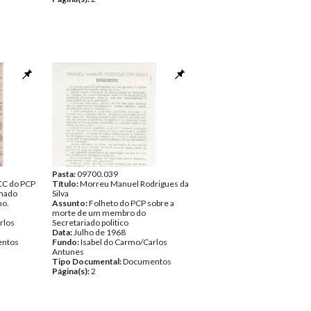
Pasta:
09700.039
CC do PCP
Título:
Morreu Manuel Rodrigues da
rmado
Silva
no.
Assunto:
Folheto do PCP sobre a
morte de um membro do
rlos
Secretariado politico
Data:
Julho de 1968
ntos
Fundo:
Isabel do Carmo/Carlos
Antunes
Tipo Documental:
Documentos
Página(s):
2