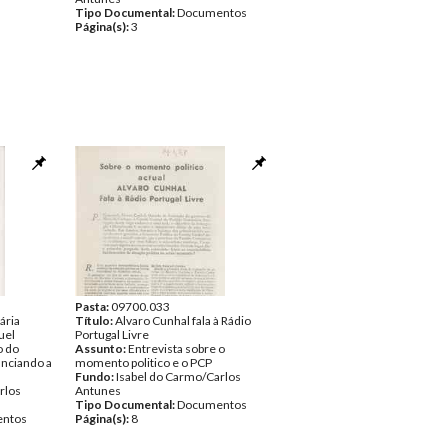
Tipo Documental:
Documentos
Página(s):
3
Pasta:
09700.033
ária
Título:
Alvaro Cunhal fala à Rádio
uel
Portugal Livre
o do
Assunto:
Entrevista sobre o
unciando a
momento politico e o PCP
Fundo:
Isabel do Carmo/Carlos
rlos
Antunes
Tipo Documental:
Documentos
ntos
Página(s):
8