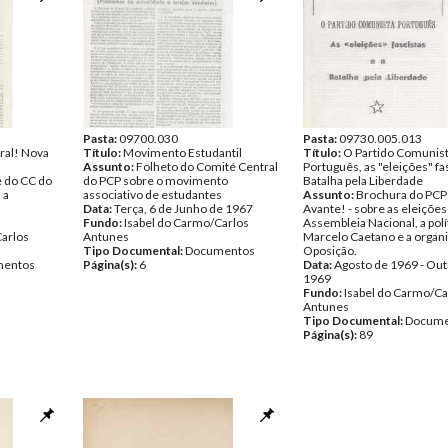
Pasta:
09700.030
Pasta:
09730.005.013
oral! Nova
Título:
Movimento Estudantil
Título:
O Partido Comunis
Assunto:
Folheto do Comité Central
Português, as "eleições" fas
e do CC do
do PCP sobre o movimento
Batalha pela Liberdade
 a
associativo de estudantes
Assunto:
Brochura do PCP 
Data:
Terça, 6 de Junho de 1967
Avante! - sobre as eleições
Fundo:
Isabel do Carmo/Carlos
Assembleia Nacional, a polí
Carlos
Antunes
Marcelo Caetano e a organ
Tipo Documental:
Documentos
Oposição.
entos
Página(s):
6
Data:
Agosto de 1969 - Ou
1969
Fundo:
Isabel do Carmo/Ca
Antunes
Tipo Documental:
Docume
Página(s):
89