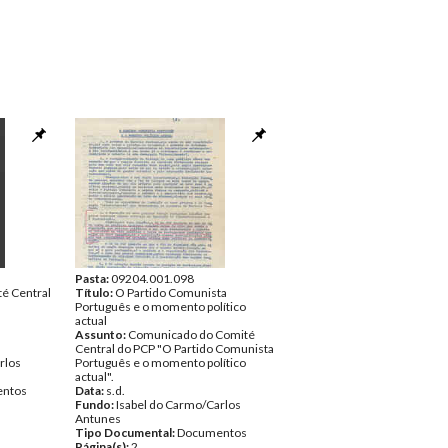
Pasta:
09204.001.098
é Central
Título:
O Partido Comunista
Português e o momento político
actual
Assunto:
Comunicado do Comité
Central do PCP "O Partido Comunista
rlos
Português e o momento político
actual".
ntos
Data:
s.d.
Fundo:
Isabel do Carmo/Carlos
Antunes
Tipo Documental:
Documentos
Página(s):
2