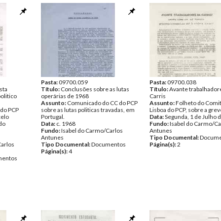
Pasta:
09700.059
Pasta:
09700.038
sta
Título:
Conclusões sobre as lutas
Título:
Avante trabalhador
litico
operárias de 1968
Carris
Assunto:
Comunicado do CC do PCP
Assunto:
Folheto do Comit
a do PCP
sobre as lutas politicas travadas, em
Lisboa do PCP, sobre a grev
celo
Portugal.
Data:
Segunda, 1 de Julho 
do
Data:
c. 1968
Fundo:
Isabel do Carmo/Ca
Fundo:
Isabel do Carmo/Carlos
Antunes
Antunes
Tipo Documental:
Docume
Carlos
Tipo Documental:
Documentos
Página(s):
2
Página(s):
4
entos