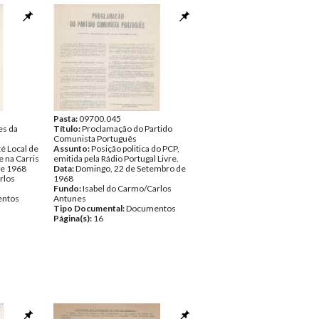
Pasta:
09700.045
es da
Título:
Proclamação do Partido
Comunista Português
é Local de
Assunto:
Posição politica do PCP,
e na Carris
emitida pela Rádio Portugal Livre.
de 1968
Data:
Domingo, 22 de Setembro de
rlos
1968
Fundo:
Isabel do Carmo/Carlos
ntos
Antunes
Tipo Documental:
Documentos
Página(s):
16