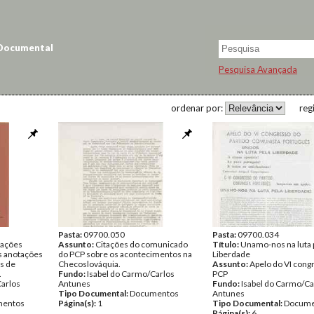
 Documental
Pesquisa Avançada
ordenar por:
reg
Pasta:
09700.050
Pasta:
09700.034
cações
Assunto:
Citações do comunicado
Título:
Unamo-nos na luta 
s anotações
do PCP sobre os acontecimentos na
Liberdade
s de
Checoslováquia.
Assunto:
Apelo do VI cong
.
Fundo:
Isabel do Carmo/Carlos
PCP
Carlos
Antunes
Fundo:
Isabel do Carmo/Ca
Tipo Documental:
Documentos
Antunes
entos
Página(s):
1
Tipo Documental:
Docume
Página(s):
6