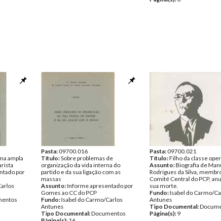
Pasta:
09700.016
Pasta:
09700.021
ma ampla
Título:
Sobre problemas de
Título:
Filho da classe oper
arista
organização da vida interna do
Assunto:
Biografia de Man
ntado por
partido e da sua ligação com as
Rodrigues da Silva, membr
massas
Comité Central do PCP, an
Carlos
Assunto:
Informe apresentado por
sua morte.
Gomes ao CC do PCP
Fundo:
Isabel do Carmo/Ca
entos
Fundo:
Isabel do Carmo/Carlos
Antunes
Antunes
Tipo Documental:
Docume
Tipo Documental:
Documentos
Página(s):
9
Página(s):
16