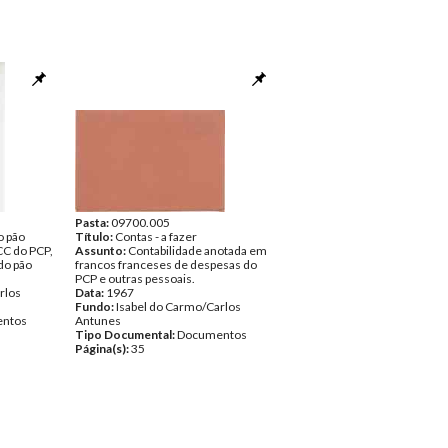
Pasta:
09700.005
o pão
Título:
Contas - a fazer
C do PCP,
Assunto:
Contabilidade anotada em
do pão
francos franceses de despesas do
PCP e outras pessoais.
rlos
Data:
1967
Fundo:
Isabel do Carmo/Carlos
ntos
Antunes
Tipo Documental:
Documentos
Página(s):
35