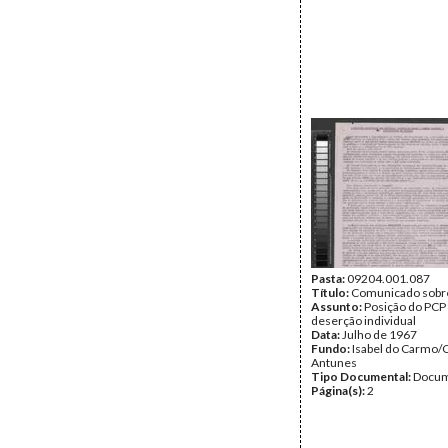
Pasta:
09204.001.087
Título:
Comunicado sobr
Assunto:
Posição do PCP 
deserção individual
Data:
Julho de 1967
Fundo:
Isabel do Carmo/
Antunes
Tipo Documental:
Docum
Página(s):
2