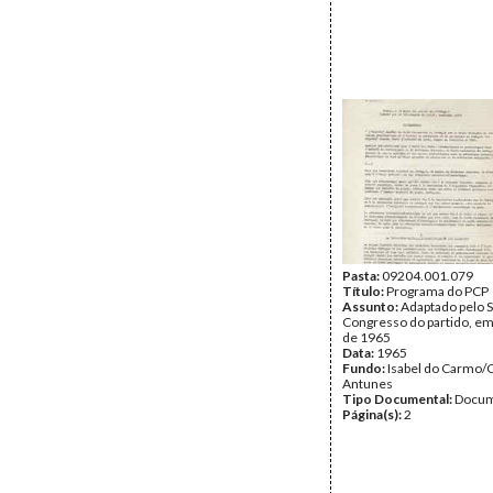
Pasta:
09204.001.079
Título:
Programa do PCP
Assunto:
Adaptado pelo 
Congresso do partido, e
de 1965
Data:
1965
Fundo:
Isabel do Carmo/
Antunes
Tipo Documental:
Docum
Página(s):
2