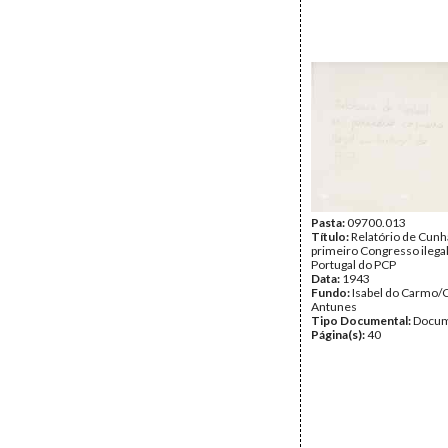
Pasta:
09700.013
Título:
Relatório de Cunh
primeiro Congresso ilega
Portugal do PCP
Data:
1943
Fundo:
Isabel do Carmo/
Antunes
Tipo Documental:
Docum
Página(s):
40