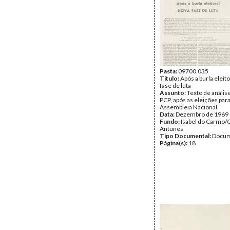
Pasta:
09700.035
Título:
Após a burla eleit
fase de luta
Assunto:
Texto de anális
PCP, após as eleições para
Assembleia Nacional
Data:
Dezembro de 1969
Fundo:
Isabel do Carmo/
Antunes
Tipo Documental:
Docum
Página(s):
18