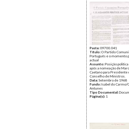
Pasta:
09700.041
Título:
O Partido Comuni
Português e o momento po
actual
Assunto:
Posição politic
após a nomeação de Mar
Caetano para Presidente 
Conselho de Ministros.
Data:
Setembro de 1968
Fundo:
Isabel do Carmo/
Antunes
Tipo Documental:
Docum
Página(s):
1