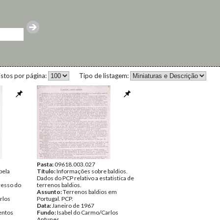
istos por página:
Tipo de listagem:
Pasta:
09618.003.027
pela
Título:
Informações sobre baldios.
Dados do PCP relativo a estatistica de
resso do
terrenos baldios.
Assunto:
Terrenos baldios em
rlos
Portugal. PCP.
Data:
Janeiro de 1967
ntos
Fundo:
Isabel do Carmo/Carlos
Antunes