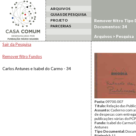
ARQUIVOS
GUIAS DE PESQUISA
PROJETO
Remover filtro Tipo
PARCERIAS
Documentos: 34
Arquivos
> Pesquisa
Sair da Pesquisa
Remover filtro Fundos
Carlos Antunes e Isabel do Carmo - 34
Pasta:
09700.007
Título:
Relação das Publi
Assunto:
Caderno com a
de despesas com entrega
publicações várias do PCP
Fundo:
Isabel do Carmo/
Antunes
Tipo Documental:
Docum
Página(s):
11