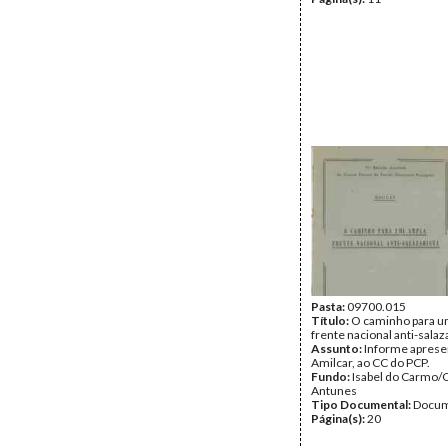
Pasta:
09700.015
Título:
O caminho para u
frente nacional anti-salaz
Assunto:
Informe aprese
Amilcar, ao CC do PCP.
Fundo:
Isabel do Carmo/
Antunes
Tipo Documental:
Docum
Página(s):
20