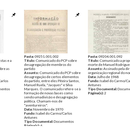
Pasta:
09251.001.002
Pasta:
09204.001.092
stas e a
Título:
Comunicado do PCP sobre
Título:
Comunicado a propó
desagregação de membros do
morte de Manuel Rodrigues 
bre as
partido
Assunto:
Assinado pela di
Assunto:
Comunicado do PCP sobre
organização regional do no
desagregação de certos elementos
Data:
Julho de 1968
Carlos
do partido, entre eles Piteira Santos,
Fundo:
Isabel do Carmo/Ca
Manuel Ruela, "Jacques" e Silva
Antunes
entos
Marques. O comunicado refere-se à
Tipo Documental:
Docume
formação de novas bases como
Página(s):
2
sendo umadivisão e desagregação
política. Chamam-nos de
"aventureiros".
Data:
Novembro de 1970
Fundo:
Isabel do Carmo/Carlos
Antunes
Tipo Documental:
Documentos
Página(s):
6