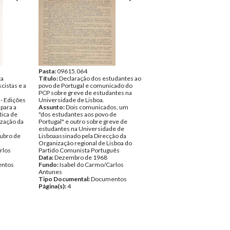
Pasta:
09615.064
ta
Título:
Declaração dos estudantes ao
cistas e a
povo de Portugal e comunicado do
PCP sobre greve de estudantes na
- Edições
Universidade de Lisboa.
 para a
Assunto:
Dois comunicados, um
tica de
"dos estudantes aos povo de
ização da
Portugal" e outro sobre greve de
estudantes na Universidade de
tubro de
Lisboaassinado pela Direcção da
Organização regional de Lisboa do
rlos
Partido Comunista Português
Data:
Dezembro de 1968
ntos
Fundo:
Isabel do Carmo/Carlos
Antunes
Tipo Documental:
Documentos
Página(s):
4