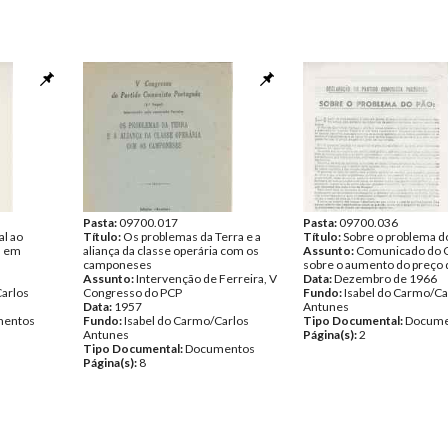
Pasta:
09700.017
Pasta:
09700.036
al ao
Título:
Os problemas da Terra e a
Título:
Sobre o problema d
l em
aliança da classe operária com os
Assunto:
Comunicado do C
camponeses
sobre o aumento do preço 
Assunto:
Intervenção de Ferreira, V
Data:
Dezembro de 1966
Carlos
Congresso do PCP
Fundo:
Isabel do Carmo/Ca
Data:
1957
Antunes
entos
Fundo:
Isabel do Carmo/Carlos
Tipo Documental:
Docume
Antunes
Página(s):
2
Tipo Documental:
Documentos
Página(s):
8