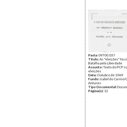
Pasta:
09700.037
Título:
As "eleições" fasci
Batalha pela Liberdade
Assunto:
Texto do PCP so
eleições
Data:
Outubro de 1969
Fundo:
Isabel do Carmo/
Antunes
Tipo Documental:
Docum
Página(s):
12