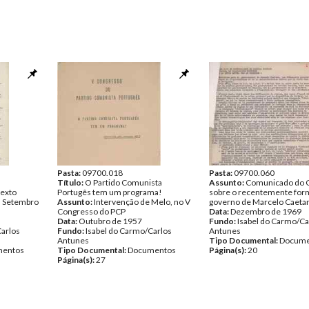
Pasta:
09700.018
Pasta:
09700.060
Título:
O Partido Comunista
Assunto:
Comunicado do 
Sexto
Portugês tem um programa!
sobre o recentemente fo
m Setembro
Assunto:
Intervenção de Melo, no V
governo de Marcelo Caeta
Congresso do PCP
Data:
Dezembro de 1969
Data:
Outubro de 1957
Fundo:
Isabel do Carmo/Ca
Carlos
Fundo:
Isabel do Carmo/Carlos
Antunes
Antunes
Tipo Documental:
Docume
entos
Tipo Documental:
Documentos
Página(s):
20
Página(s):
27