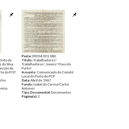
Pasta:
09204.001.080
sito da
Título:
Trabalhadores!
da Silva.
Trabalhadoras! Jovens! Povo do
recção da
Porto!
rte do PCP
Assunto:
Comunicado do Comité
Local do Porto do PCP
rlos
Data:
Abril de 1967
Fundo:
Isabel do Carmo/Carlos
ntos
Antunes
Tipo Documental:
Documentos
Página(s):
2