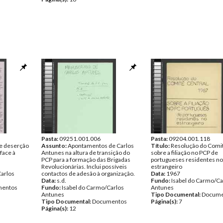
Pasta:
09251.001.006
Pasta:
09204.001.118
e deserção
Assunto:
Apontamentos de Carlos
Título:
Resolução do Comit
face à
Antunes na altura de transição do
sobre a filiação no PCP de
PCP para a formação das Brigadas
portugueses residentes no
Revolucionárias. Inclui possíveis
estrangeiro
Carlos
contactos de adesão à organização.
Data:
1967
Data:
s.d.
Fundo:
Isabel do Carmo/Ca
entos
Fundo:
Isabel do Carmo/Carlos
Antunes
Antunes
Tipo Documental:
Docume
Tipo Documental:
Documentos
Página(s):
7
Página(s):
12