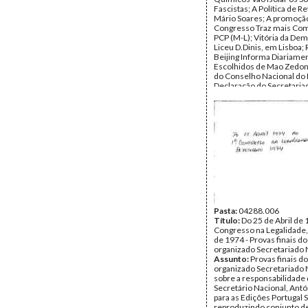
Fascistas; A Política de R
Mário Soares; A promoção
Congresso Traz mais Com
PCP (M-L); Vitória da De
Liceu D.Dinis, em Lisboa; 
Beijing Informa Diariame
Escolhidos de Mao Zedon
do Conselho Nacional do
Declaração do Secretaria
PCP (M-L) sobre o II Cong
Intersindical.
Data:
Terça, 8 de Feverei
Fundo:
DAR - Documento
Reis
Tipo Documental:
Docum
Página(s):
2
Pasta:
04288.006
Título:
Do 25 de Abril de 
Congresso na Legalidade
de 1974 - Provas finais do 
organizado Secretariado 
Assunto:
Provas finais do
organizado Secretariado 
sobre a responsabilidade
Secretário Nacional, Antó
para as Edições Portugal S
reproduzindo conjunto d