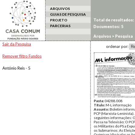
ARQUIVOS
GUIAS DE PESQUISA
Total de resultados:
PROJETO
PARCERIAS
Documentos: 5
Arquivos
> Pesquisa
Sair da Pesquisa
ordenar por:
Remover filtro Fundos
António Reis - 5
Pasta:
04288.008
Título:
M-L informação
Assunto:
Boletim inform
PCP (Marxista-Leninista)
seguintes informações: 
Passa na Televisão; O PCP 
os Militantes do PS a Expu
os Submarinos; As Eleiçõ
Químicos Vão Isolar os So