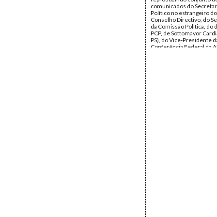
comunicados do Secretar
Político no estrangeiro do
Conselho Directivo, do Se
da Comissão Política, do 
PCP, de Sottomayor Cardi
PS), do Vice-Presidente d
Conferência Federal da A
Socialista da Jugoslávia (
Cetinic) e Tito de Morais (
Secretário PS): Ao Povo 
(Fernando Loureiro, Tito 
Mário Soares, Jorge Camp
Ramos da Costa, 26.ABR.1
comunicado sobre a cheg
Mário Soares, Tito de Mor
Ramos da Costa (27.ABR.
Partido Socialista e o 25 d
(28.ABR.1974); Abertura 
(01.MAI.1974); 1.º de Mai
Trabalhadores (01.MAI.1
Protesto Contra a Autori
Partida dos Ex-President
Caetano (20.MAI.1974); 
perante Declarações de G
Melo (28.MAI.1974); Cons
Democracia (29.MAI.1974
Liberdade de Expressão, 
Liberdade de Associação 
(11.JUN.1974); Por uma
Administração Local Dem
Popular! Por eleições Li
Outubro em todos os Mun