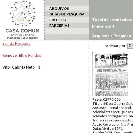
ARQUIVOS
GUIAS DE PESQUISA
Total de resultados:
PROJETO
PARCERIAS
Imprensa: 1
Arquivos
> Pesquisa
Sair da Pesquisa
ordenar por:
Remover filtro Fundos
Vítor Cabrita Neto - 1
Pasta:
02970.006
Título:
Não à Guerra Colo
Assunto:
Jornal dos anti-
colonialistas portugueses
soldados portugueses, ano 
Transcreve comunicado d
Acção Revolucionária Ar
Data:
Abril de 1971
Fundo:
DCN - Documentos