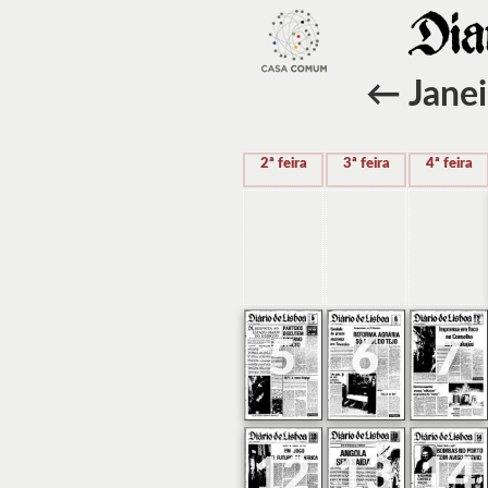
←
Janei
2ª feira
3ª feira
4ª feira
5
6
7
12
13
14