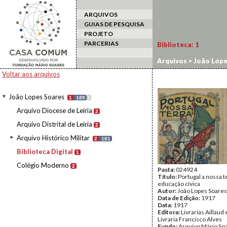
ARQUIVOS
GUIAS DE PESQUISA
PROJETO
PARCERIAS
Biblioteca:
1
Arquivos
>
João Lope
Voltar aos arquivos
João Lopes Soares
1
189
I
Arquivo Diocese de Leiria
2
Arquivo Distrital de Leiria
2
Arquivo Histórico Militar
2
181
Biblioteca Digital
1
Colégio Moderno
2
Pasta:
024924
Título:
Portugal a nossa t
educação cívica
Autor:
João Lopes Soares
Data de Edição:
1917
Data:
1917
Editora:
Livrarias Aillaud
Livraria Francisco Alves
Fundo:
Arquivo Mário So