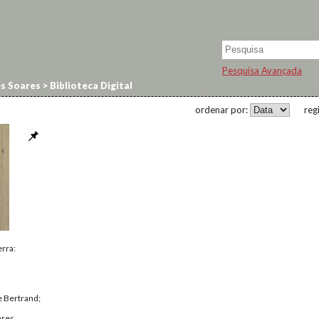
Pesquisa Avançada
s Soares
>
Biblioteca Digital
ordenar por:
reg
erra:
 e Bertrand;
ares