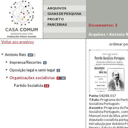
ARQUIVOS
GUIAS DE PESQUISA
PROJETO
PARCERIAS
Documentos:
2
Arquivos
>
António R
Voltar aos arquivos
ordenar po
António Reis
22
I
Imprensa/Recortes
3
Oposição legal e semi-legal
3
Organizações socialistas
2
16
Partido Socialista
14
Pasta:
04288.017
Título:
Programa do Part
Socialista Português
Assunto:
Programa do Pa
Socialista Português, co
Manuel José da Silva, pri
deputado socialista portu
Introdução por António F
Pereira. Edição da Bibliot