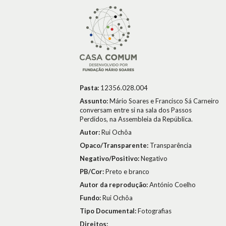
Pasta:
12356.028.004
Assunto:
Mário Soares e Francisco Sá Carneiro
conversam entre si na sala dos Passos
Perdidos, na Assembleia da República.
Autor:
Rui Ochôa
Opaco/Transparente:
Transparência
Negativo/Positivo:
Negativo
PB/Cor:
Preto e branco
Autor da reprodução:
António Coelho
Fundo:
Rui Ochôa
Tipo Documental:
Fotografias
Direitos: