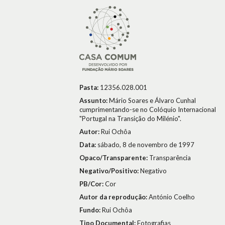
Pasta:
12356.028.001
Assunto:
Mário Soares e Álvaro Cunhal
cumprimentando-se no Colóquio Internacional
"Portugal na Transição do Milénio".
Autor:
Rui Ochôa
Data:
sábado, 8 de novembro de 1997
Opaco/Transparente:
Transparência
Negativo/Positivo:
Negativo
PB/Cor:
Cor
Autor da reprodução:
António Coelho
Fundo:
Rui Ochôa
Tipo Documental:
Fotografias