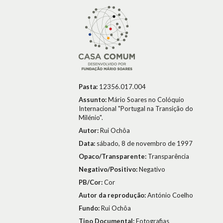
Pasta:
12356.017.004
Assunto:
Mário Soares no Colóquio
Internacional "Portugal na Transição do
Milénio".
Autor:
Rui Ochôa
Data:
sábado, 8 de novembro de 1997
Opaco/Transparente:
Transparência
Negativo/Positivo:
Negativo
PB/Cor:
Cor
Autor da reprodução:
António Coelho
Fundo:
Rui Ochôa
Tipo Documental:
Fotografias