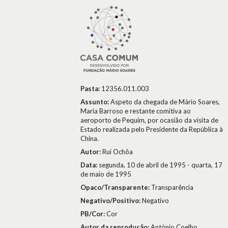
Pasta:
12356.011.003
Assunto:
Aspeto da chegada de Mário Soares,
Maria Barroso e restante comitiva ao
aeroporto de Pequim, por ocasião da visita de
Estado realizada pelo Presidente da República à
China.
Autor:
Rui Ochôa
Data:
segunda, 10 de abril de 1995 - quarta, 17
de maio de 1995
Opaco/Transparente:
Transparência
Negativo/Positivo:
Negativo
PB/Cor:
Cor
Autor da reprodução:
António Coelho